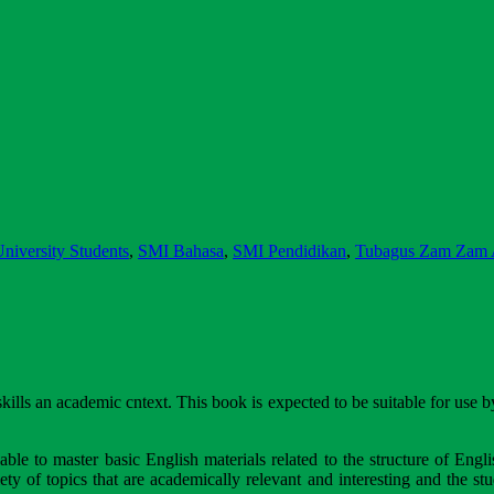
niversity Students
,
SMI Bahasa
,
SMI Pendidikan
,
Tubagus Zam Zam A
ills an academic cntext. This book is expected to be suitable for use by
able to master basic English materials related to the structure of Engli
ety of topics that are academically relevant and interesting and the stu