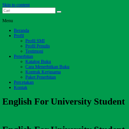
Skip to content
Dari Jambi untuk Indonesia
Salim Media Indonesia
Menu
Beranda
Profil
Profil SMI
Profil Penulis
Testimoni
Penerbitan
Katalog Buku
Cara Menerbitkan Buku
Kontrak Kerjasama
Paket Penerbitan
Percetakan
Kontak
English For University Student