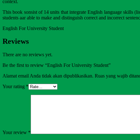
context.
This book sonsist of 14 units that integrate English language skills (l
students aar able to make and distinguish correct and incorrect sentenc
English For University Student
Reviews
There are no reviews yet.
Be the first to review “English For University Student”
Alamat email Anda tidak akan dipublikasikan.
Ruas yang wajib ditan
Your rating
*
Your review
*