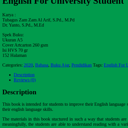
English For University Student
Karya :
Tubagus Zam Zam Al Arif, S.Pd., M.Pd
Dr. Yanto, S.Pd., M.Ed
Spek Buku:
Ukuran A5
Cover Artcarton 260 gsm
Isi HVS 70 gr
152 Halaman
Categories:
2020
,
Bahasa
,
Buku Ajar
,
Pendidikan
Tags:
English For U
Description
Reviews (0)
Description
This book is intended for students to improve their English language sk
their english language skills.
The materials in this book stuctured in such a way that students are 
meaningfully, the students are able to understand reading with a vari