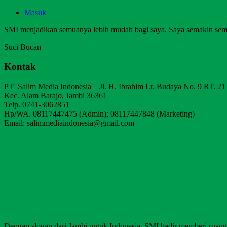
Masuk
SMI menjadikan semuanya lebih mudah bagi saya. Saya semakin sem
Suci Bucan
Kontak
PT Salim Media Indonesia Jl. H. Ibrahim Lr. Budaya No. 9 RT. 21
Kec. Alam Barajo, Jambi 36361
Telp. 0741-3062851
Hp/WA. 08117447475 (Admin); 08117447848 (Marketing)
Email: salimmediaindonesia@gmail.com
Dengan slogan dari Jambi untuk Indonesia, SMI hadir memberi ruang b