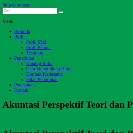
Skip to content
Dari Jambi untuk Indonesia
Salim Media Indonesia
Menu
Beranda
Profil
Profil SMI
Profil Penulis
Testimoni
Penerbitan
Katalog Buku
Cara Menerbitkan Buku
Kontrak Kerjasama
Paket Penerbitan
Percetakan
Kontak
Akuntasi Perspektif Teori dan 