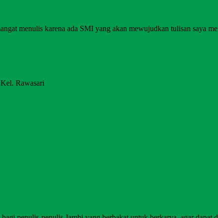
angat menulis karena ada SMI yang akan mewujudkan tulisan saya me
 Kel. Rawasari
agi penulis-penulis Jambi yang berbakat untuk berkarya, agar dapat di