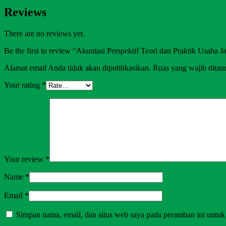
Reviews
There are no reviews yet.
Be the first to review “Akuntasi Perspektif Teori dan Praktik Usaha J
Alamat email Anda tidak akan dipublikasikan.
Ruas yang wajib ditan
Your rating
*
Your review
*
Name
*
Email
*
Simpan nama, email, dan situs web saya pada peramban ini untuk