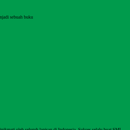
njadi sebuah buku
nikmati oleh seluruh lapisan di Indonesia. Sukses selalu buat SMI