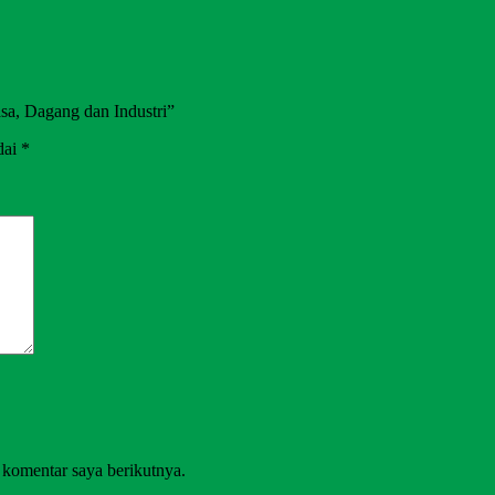
asa, Dagang dan Industri”
dai
*
 komentar saya berikutnya.