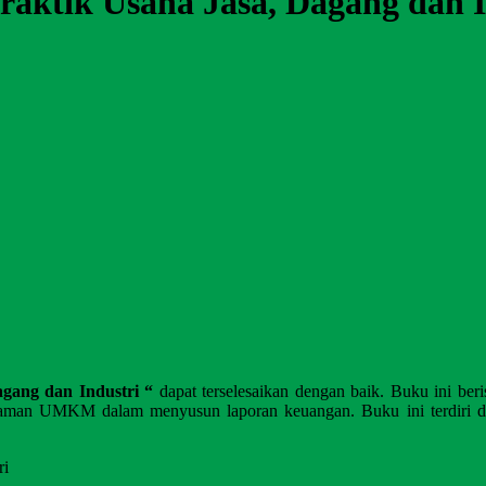
Praktik Usaha Jasa, Dagang dan I
agang dan Industri “
dapat terselesaikan dengan baik. Buku ini b
an UMKM dalam menyusun laporan keuangan. Buku ini terdiri dari 
ri