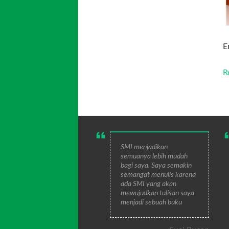
E
R
SMI menjadikan
semuanya lebih mudah
bagi saya. Saya semakin
semangat menulis karena
ada SMI yang akan
mewujudkan tulisan saya
menjadi sebuah buku