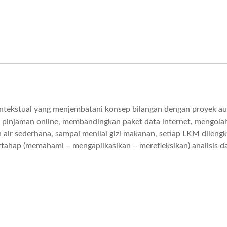
ntekstual yang menjembatani konsep bilangan dengan proyek aut
a pinjaman online, membandingkan paket data internet, mengola
 air sederhana, sampai menilai gizi makanan, setiap LKM dilengk
ertahap (memahami – mengaplikasikan – merefleksikan) analisis da