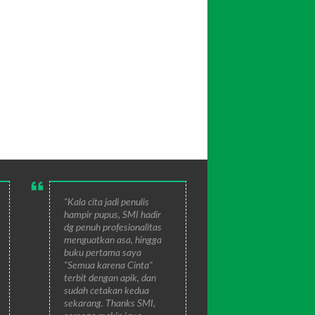
"Kala cita jadi penulis
hampir pupus, SMI hadir
dg penuh profesionalitas
menguatkan asa, hingga
buku pertama saya
"Semua karena Cinta"
terbit dengan apik, dan
sudah cetakan kedua
sekarang. Thanks SMI,