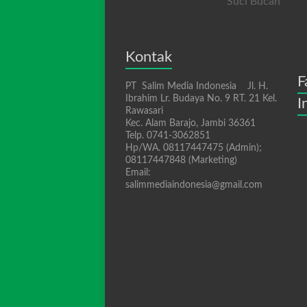
Suci Bucan
Kontak
F
PT Salim Media Indonesia Jl. H.
Ibrahim Lr. Budaya No. 9 RT. 21 Kel.
I
Rawasari
Kec. Alam Barajo, Jambi 36361
Telp. 0741-3062851
Hp/WA. 08117447475 (Admin);
08117447848 (Marketing)
Email:
salimmediaindonesia@gmail.com