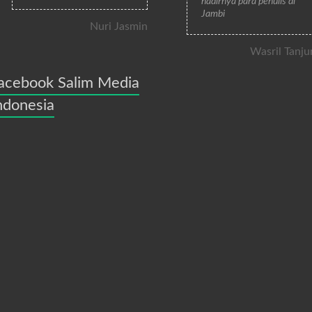
hadirnya para penulis di
Jambi
Nuri Jasmin
Wasril Tanju
acebook Salim Media
ndonesia