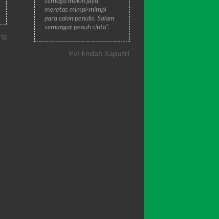
semoga makin jaya
meretas mimpi-mimpi
para calon penulis. Salam
semangat penuh cinta".
ng
Evi Endah Saputri