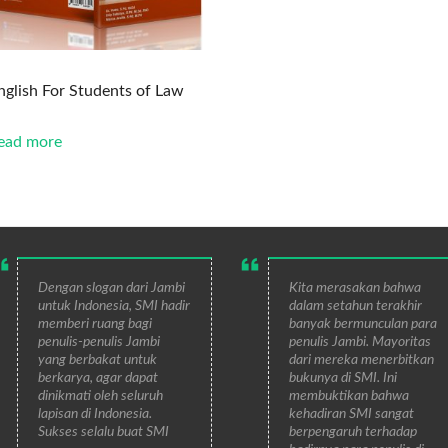
nglish For Students of Law
ead more
Dengan slogan dari Jambi
Kita merasakan bahwa
untuk Indonesia, SMI hadir
dalam setahun terakhir
memberi ruang bagi
banyak bermunculan para
penulis-penulis Jambi
penulis Jambi. Mayoritas
yang berbakat untuk
dari mereka menerbitkan
berkarya, agar dapat
bukunya di SMI. Ini
dinikmati oleh seluruh
membuktikan bahwa
lapisan di Indonesia.
kehadiran SMI sangat
Sukses selalu buat SMI
berpengaruh terhadap