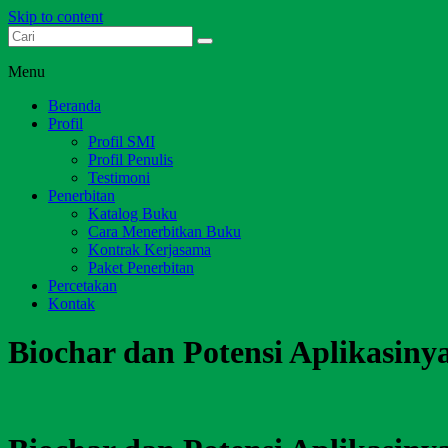
Skip to content
Dari Jambi untuk Indonesia
Salim Media Indonesia
Menu
Beranda
Profil
Profil SMI
Profil Penulis
Testimoni
Penerbitan
Katalog Buku
Cara Menerbitkan Buku
Kontrak Kerjasama
Paket Penerbitan
Percetakan
Kontak
Biochar dan Potensi Aplikasiny