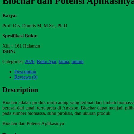
Biochar dan Potensi Aplikasiny
Karya:
Prof. Drs. Damris M, M.Sc., Ph.D
Spesifikasi Buku:
Xiii + 161 Halaman
ISBN:
Categories:
2026
,
Buku Ajar
,
kimia
,
umum
Description
Reviews (0)
Description
Biochar adalah produk mirip arang yang terbuat dari limbah biomassa
berasal dari tanah terra preta di Amazon. Biochar dapat menjadi pil
pada sumber biomassa, suhu pirolisis, dan ukuran produk
Biochar dan Potensi Aplikasinya