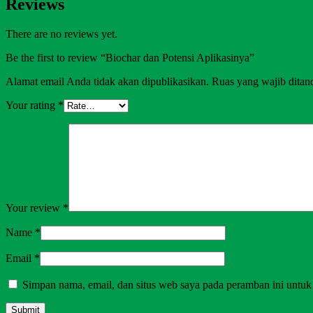
Reviews
There are no reviews yet.
Be the first to review “Biochar dan Potensi Aplikasinya”
Alamat email Anda tidak akan dipublikasikan.
Ruas yang wajib ditan
Your rating
*
Your review
*
Name
*
Email
*
Simpan nama, email, dan situs web saya pada peramban ini untuk