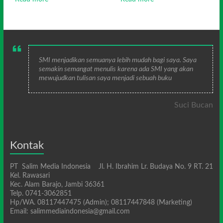
SMI menjadikan semuanya lebih mudah bagi saya. Saya
semakin semangat menulis karena ada SMI yang akan
mewujudkan tulisan saya menjadi sebuah buku
Suci Bucan
Kontak
PT Salim Media Indonesia Jl. H. Ibrahim Lr. Budaya No. 9 RT. 21
Kel. Rawasari
Kec. Alam Barajo, Jambi 36361
Telp. 0741-3062851
Hp/WA. 08117447475 (Admin); 08117447848 (Marketing)
Email: salimmediaindonesia@gmail.com