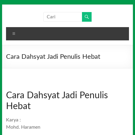
Skip
to
Salim
Dari
content
Jambi
Media
untuk
Menu
Indonesia
Indonesia
Cara Dahsyat Jadi Penulis Hebat
Cara Dahsyat Jadi Penulis
Hebat
Karya :
Mohd. Haramen