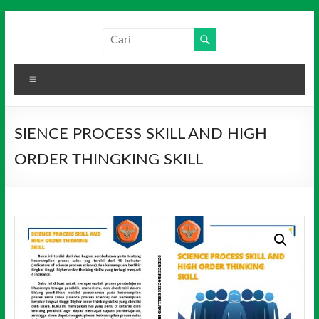
Skip
to
Salim
Dari
content
Jambi
Media
untuk
Menu
Indonesia
Indonesia
SIENCE PROCESS SKILL AND HIGH
ORDER THINGKING SKILL