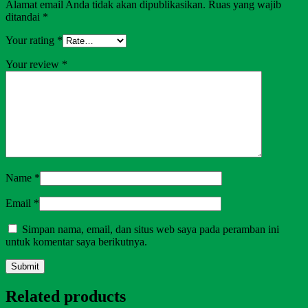
Alamat email Anda tidak akan dipublikasikan.
Ruas yang wajib
ditandai
*
Your rating
*
Your review
*
Name
*
Email
*
Simpan nama, email, dan situs web saya pada peramban ini
untuk komentar saya berikutnya.
Related products