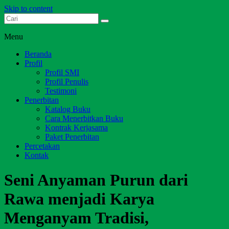
Skip to content
Dari Jambi untuk Indonesia
Salim Media Indonesia
Menu
Beranda
Profil
Profil SMI
Profil Penulis
Testimoni
Penerbitan
Katalog Buku
Cara Menerbitkan Buku
Kontrak Kerjasama
Paket Penerbitan
Percetakan
Kontak
Seni Anyaman Purun dari
Rawa menjadi Karya
Menganyam Tradisi,