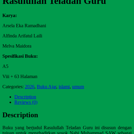
Rasulullah Teladan Guru
Karya:
Arsela Eka Ramadhani
Alfinda Arifatul Laili
Melva Maidora
Spesifikasi Buku:
A5
Viii + 63 Halaman
Categories:
2026
,
Buku Ajar
,
islami
,
umum
Description
Reviews (0)
Description
Buku yang berjudul Rasulullah Teladan Guru ini disusun dengan
tujuan untuk menghadirkan sosok Nabi Muhammad SAW sebagai