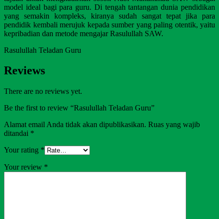
model ideal bagi para guru. Di tengah tantangan dunia pendidikan
yang semakin kompleks, kiranya sudah sangat tepat jika para
pendidik kembali merujuk kepada sumber yang paling otentik, yaitu
kepribadian dan metode mengajar Rasulullah SAW.
Rasulullah Teladan Guru
Reviews
There are no reviews yet.
Be the first to review “Rasulullah Teladan Guru”
Alamat email Anda tidak akan dipublikasikan.
Ruas yang wajib
ditandai
*
Your rating
*
Your review
*