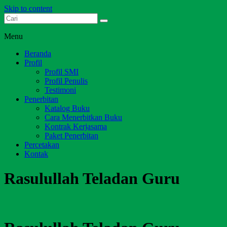
Skip to content
Dari Jambi untuk Indonesia
Salim Media Indonesia
Menu
Beranda
Profil
Profil SMI
Profil Penulis
Testimoni
Penerbitan
Katalog Buku
Cara Menerbitkan Buku
Kontrak Kerjasama
Paket Penerbitan
Percetakan
Kontak
Rasulullah Teladan Guru