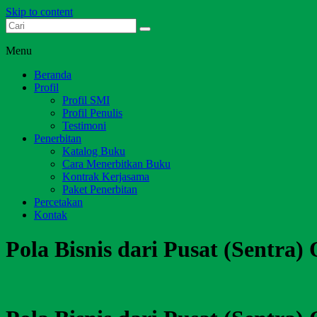
Skip to content
Dari Jambi untuk Indonesia
Salim Media Indonesia
Menu
Beranda
Profil
Profil SMI
Profil Penulis
Testimoni
Penerbitan
Katalog Buku
Cara Menerbitkan Buku
Kontrak Kerjasama
Paket Penerbitan
Percetakan
Kontak
Pola Bisnis dari Pusat (Sentra