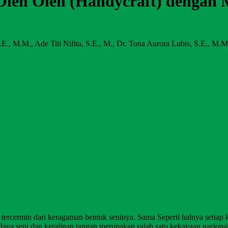
) Oleh Oleh (Handycraft) dengan 
S.E., M.M., Ade Titi Nifita, S.E., M., Dr. Tona Aurora Lubis, S.E., M.M
rcermin dari keragaman bentuk seninya. Sama Seperti halnya setiap ke
udaya seni dan kerajinan tangan merupakan salah satu kekayaan nasion