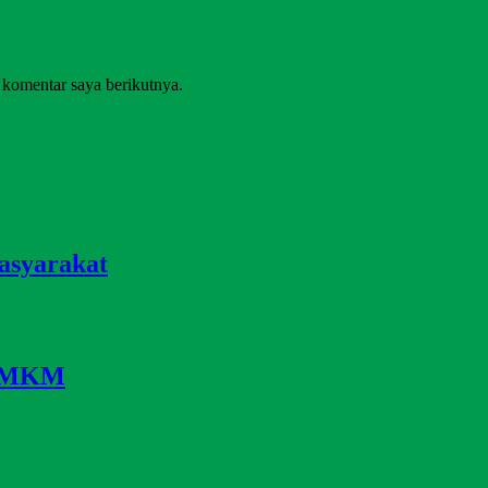
 komentar saya berikutnya.
asyarakat
i UMKM