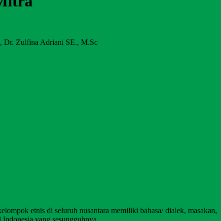
Mitra
, Dr. Zulfina Adriani SE., M.Sc
lompok etnis di seluruh nusantara memiliki bahasa/ dialek, masakan,
al Indonesia yang sesungguhnya.