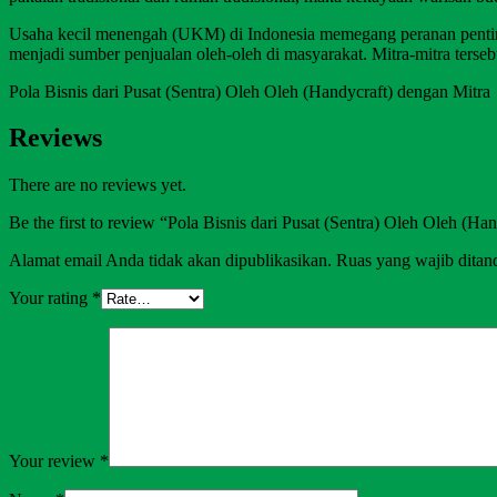
Usaha kecil menengah (UKM) di Indonesia memegang peranan penting 
menjadi sumber penjualan oleh-oleh di masyarakat. Mitra-mitra terse
Pola Bisnis dari Pusat (Sentra) Oleh Oleh (Handycraft) dengan Mitra
Reviews
There are no reviews yet.
Be the first to review “Pola Bisnis dari Pusat (Sentra) Oleh Oleh (Ha
Alamat email Anda tidak akan dipublikasikan.
Ruas yang wajib ditan
Your rating
*
Your review
*