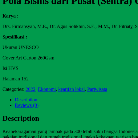
Pola Bisnis dari Pusat (Sentra
Karya
:
Drs. Firmansyah, M.E., Dr. Agus Solikhin, S.E., M.M., Dr. Fitriaty, 
Spesifikasi :
Ukuran UNESCO
Cover Art Carton 260Gsm
Isi HVS
Halaman 152
Categories:
2022
,
Ekonomi
,
kearifan lokal
,
Pariwisata
Description
Reviews (0)
Description
Keanekaragaman yang tampak pada 300 lebih suku bangsa Indonesia te
pakaian tradisional dan rumah tradisional, maka kekayaan warisan b