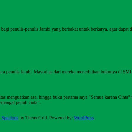
agi penulis-penulis Jambi yang berbakat untuk berkarya, agar dapat di
ara penulis Jambi. Mayoritas dari mereka menerbitkan bukunya di SM
alitas menguatkan asa, hingga buku pertama saya "Semua karena Cinta"
emangat penuh cinta".
e
Spacious
by ThemeGrill. Powered by:
WordPress
.