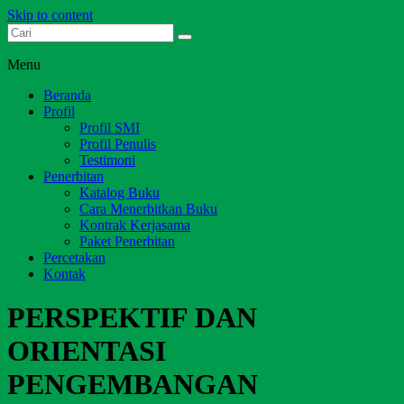
Skip to content
Dari Jambi untuk Indonesia
Salim Media Indonesia
Menu
Beranda
Profil
Profil SMI
Profil Penulis
Testimoni
Penerbitan
Katalog Buku
Cara Menerbitkan Buku
Kontrak Kerjasama
Paket Penerbitan
Percetakan
Kontak
PERSPEKTIF DAN
ORIENTASI
PENGEMBANGAN