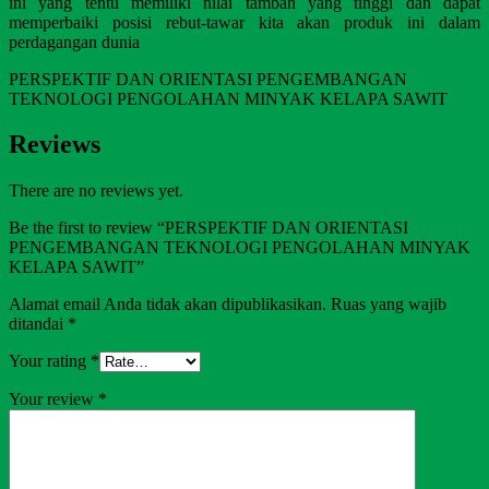
ini yang tentu memiliki nilai tambah yang tinggi dan dapat
memperbaiki posisi rebut-tawar kita akan produk ini dalam
perdagangan dunia
PERSPEKTIF DAN ORIENTASI PENGEMBANGAN
TEKNOLOGI PENGOLAHAN MINYAK KELAPA SAWIT
Reviews
There are no reviews yet.
Be the first to review “PERSPEKTIF DAN ORIENTASI
PENGEMBANGAN TEKNOLOGI PENGOLAHAN MINYAK
KELAPA SAWIT”
Alamat email Anda tidak akan dipublikasikan.
Ruas yang wajib
ditandai
*
Your rating
*
Your review
*