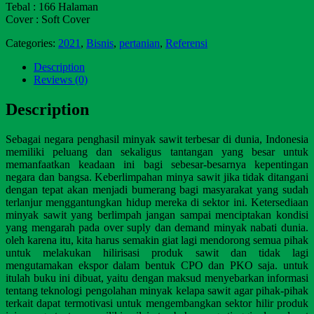
Teba
l
:
166
Halaman
Cover
:
Soft
C
over
Categories:
2021
,
Bisnis
,
pertanian
,
Referensi
Description
Reviews (0)
Description
Sebagai negara penghasil minyak sawit terbesar di dunia, Indonesia
memiliki peluang dan sekaligus tantangan yang besar untuk
memanfaatkan keadaan ini bagi sebesar-besarnya kepentingan
negara dan bangsa. Keberlimpahan minya sawit jika tidak ditangani
dengan tepat akan menjadi bumerang bagi masyarakat yang sudah
terlanjur menggantungkan hidup mereka di sektor ini. Ketersediaan
minyak sawit yang berlimpah jangan sampai menciptakan kondisi
yang mengarah pada over suply dan demand minyak nabati dunia.
oleh karena itu, kita harus semakin giat lagi mendorong semua pihak
untuk melakukan hilirisasi produk sawit dan tidak lagi
mengutamakan ekspor dalam bentuk CPO dan PKO saja. untuk
itulah buku ini dibuat, yaitu dengan maksud menyebarkan informasi
tentang teknologi pengolahan minyak kelapa sawit agar pihak-pihak
terkait dapat termotivasi untuk mengembangkan sektor hilir produk