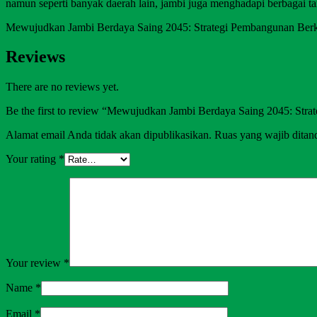
namun seperti banyak daerah lain, jambi juga menghadapi berbagai t
Mewujudkan Jambi Berdaya Saing 2045: Strategi Pembangunan Berk
Reviews
There are no reviews yet.
Be the first to review “Mewujudkan Jambi Berdaya Saing 2045: Str
Alamat email Anda tidak akan dipublikasikan.
Ruas yang wajib ditan
Your rating
*
Your review
*
Name
*
Email
*