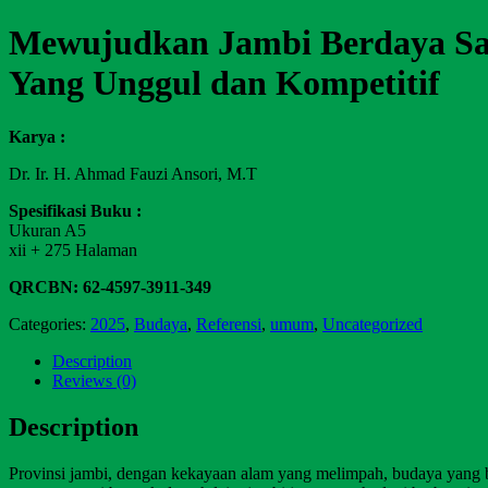
Mewujudkan Jambi Berdaya Sai
Yang Unggul dan Kompetitif
Karya :
Dr. Ir. H. Ahmad Fauzi Ansori, M.T
Spesifikasi Buku :
Ukuran A5
xii + 275 Halaman
QRCBN: 62-4597-3911-349
Categories:
2025
,
Budaya
,
Referensi
,
umum
,
Uncategorized
Description
Reviews (0)
Description
Provinsi jambi, dengan kekayaan alam yang melimpah, budaya yang be