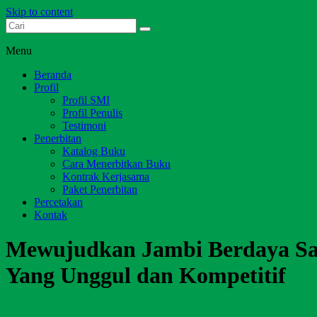
Skip to content
Dari Jambi untuk Indonesia
Salim Media Indonesia
Menu
Beranda
Profil
Profil SMI
Profil Penulis
Testimoni
Penerbitan
Katalog Buku
Cara Menerbitkan Buku
Kontrak Kerjasama
Paket Penerbitan
Percetakan
Kontak
Mewujudkan Jambi Berdaya Sai
Yang Unggul dan Kompetitif