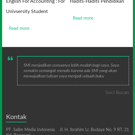
English For Accounting : For
Hadits-Hadits Pendidikan
Univsersity Student
Read more
Read more
SMI menjadikan semuanya lebih mudah bagi saya. Saya
semakin semangat menulis karena ada SMI yang akan
mewujudkan tulisan saya menjadi sebuah buku
Suci Bucan
Kontak
PT Salim Media Indonesia Jl. H. Ibrahim Lr. Budaya No. 9 RT. 21