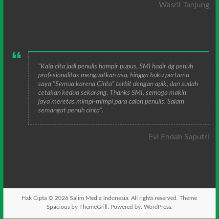
Wasril Tanjung
"Kala cita jadi penulis hampir pupus, SMI hadir dg penuh
profesionalitas menguatkan asa, hingga buku pertama
saya "Semua karena Cinta" terbit dengan apik, dan sudah
cetakan kedua sekarang. Thanks SMI, semoga makin
jaya meretas mimpi-mimpi para calon penulis. Salam
semangat penuh cinta".
Evi Endah Saputri
Hak Cipta © 2026
Salim Media Indonesia
. All rights reserved. Theme
Spacious
by ThemeGrill. Powered by:
WordPress
.