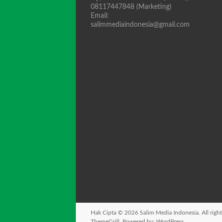
08117447848 (Marketing)
Email:
salimmediaindonesia@gmail.com
Hak Cipta © 2026
Salim Media Indonesia
. All rig
ThemeGrill. Powered by:
WordPress
.