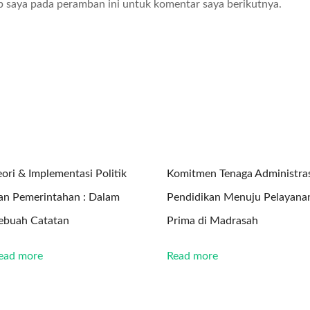
b saya pada peramban ini untuk komentar saya berikutnya.
eori & Implementasi Politik
Komitmen Tenaga Administras
an Pemerintahan : Dalam
Pendidikan Menuju Pelayana
ebuah Catatan
Prima di Madrasah
ead more
Read more