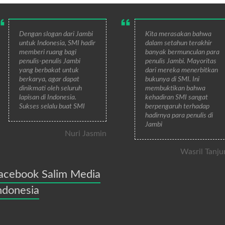
Dengan slogan dari Jambi
Kita merasakan bahwa
untuk Indonesia, SMI hadir
dalam setahun terakhir
memberi ruang bagi
banyak bermunculan para
penulis-penulis Jambi
penulis Jambi. Mayoritas
yang berbakat untuk
dari mereka menerbitkan
berkarya, agar dapat
bukunya di SMI. Ini
dinikmati oleh seluruh
membuktikan bahwa
lapisan di Indonesia.
kehadiran SMI sangat
Sukses selalu buat SMI
berpengaruh terhadap
hadirnya para penulis di
Jambi
Nuri Jasmin
Wasril Tanju
acebook Salim Media
ndonesia