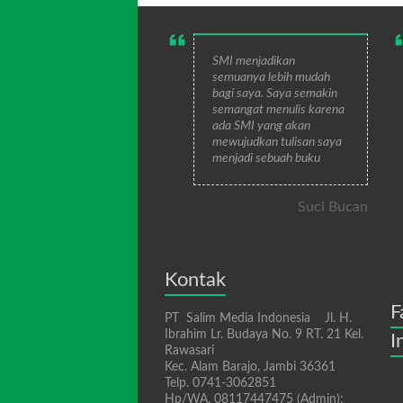
SMI menjadikan
semuanya lebih mudah
bagi saya. Saya semakin
semangat menulis karena
ada SMI yang akan
mewujudkan tulisan saya
menjadi sebuah buku
Suci Bucan
Kontak
F
PT Salim Media Indonesia Jl. H.
Ibrahim Lr. Budaya No. 9 RT. 21 Kel.
I
Rawasari
Kec. Alam Barajo, Jambi 36361
Telp. 0741-3062851
Hp/WA. 08117447475 (Admin);