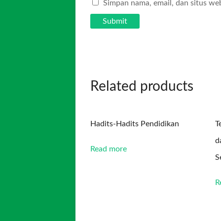
Simpan nama, email, dan situs we
Related products
Hadits-Hadits Pendidikan
T
d
Read more
S
R