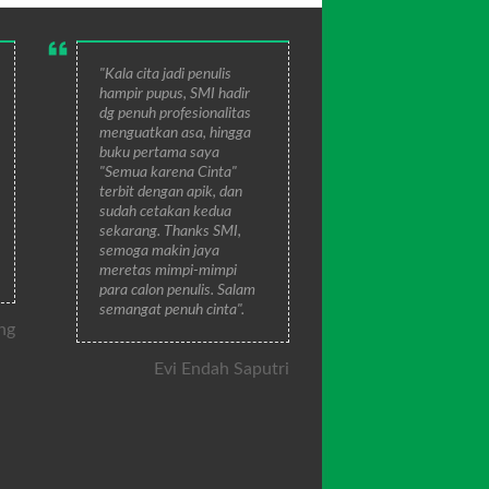
"Kala cita jadi penulis
hampir pupus, SMI hadir
dg penuh profesionalitas
menguatkan asa, hingga
buku pertama saya
"Semua karena Cinta"
terbit dengan apik, dan
sudah cetakan kedua
sekarang. Thanks SMI,
semoga makin jaya
meretas mimpi-mimpi
para calon penulis. Salam
semangat penuh cinta".
ng
Evi Endah Saputri