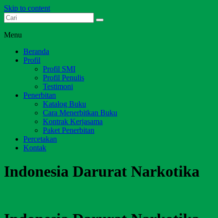
Skip to content
Dari Jambi untuk Indonesia
Salim Media Indonesia
Menu
Beranda
Profil
Profil SMI
Profil Penulis
Testimoni
Penerbitan
Katalog Buku
Cara Menerbitkan Buku
Kontrak Kerjasama
Paket Penerbitan
Percetakan
Kontak
Indonesia Darurat Narkotika