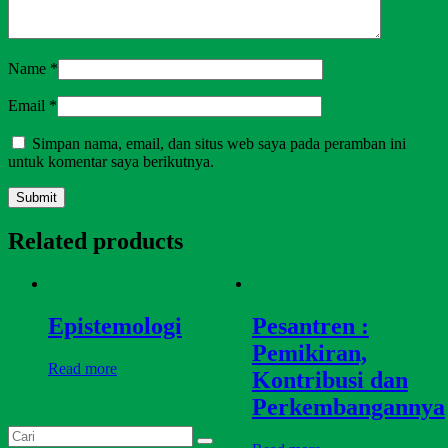
Name
*
Email
*
Simpan nama, email, dan situs web saya pada peramban ini
untuk komentar saya berikutnya.
Related products
Epistemologi
Pesantren :
Pemikiran,
Read more
Kontribusi dan
Perkembangannya