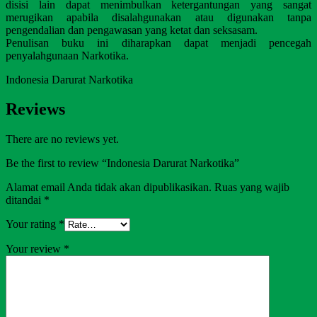
disisi lain dapat menimbulkan ketergantungan yang sangat
merugikan apabila disalahgunakan atau digunakan tanpa
pengendalian dan pengawasan yang ketat dan seksasam.
Penulisan buku ini diharapkan dapat menjadi pencegah
penyalahgunaan Narkotika.
Indonesia Darurat Narkotika
Reviews
There are no reviews yet.
Be the first to review “Indonesia Darurat Narkotika”
Alamat email Anda tidak akan dipublikasikan.
Ruas yang wajib
ditandai
*
Your rating
*
Your review
*