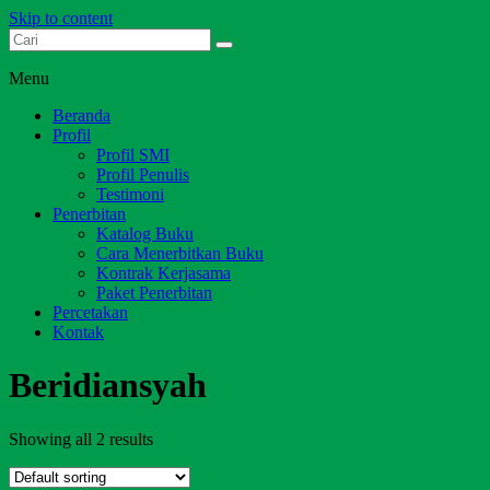
Skip to content
Dari Jambi untuk Indonesia
Salim Media Indonesia
Menu
Beranda
Profil
Profil SMI
Profil Penulis
Testimoni
Penerbitan
Katalog Buku
Cara Menerbitkan Buku
Kontrak Kerjasama
Paket Penerbitan
Percetakan
Kontak
Beridiansyah
Showing all 2 results