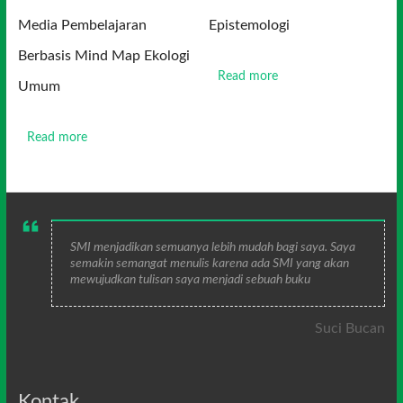
Media Pembelajaran
Epistemologi
Berbasis Mind Map Ekologi
Read more
Umum
Read more
SMI menjadikan semuanya lebih mudah bagi saya. Saya
semakin semangat menulis karena ada SMI yang akan
mewujudkan tulisan saya menjadi sebuah buku
Suci Bucan
Kontak