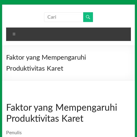
Skip
to
Salim
Dari
content
Jambi
Media
untuk
Menu
Indonesia
Indonesia
Faktor yang Mempengaruhi
Produktivitas Karet
Faktor yang Mempengaruhi
Produktivitas Karet
Penulis