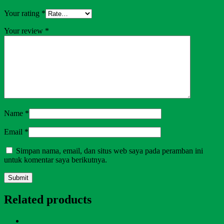
Your rating
*
Your review
*
Name
*
Email
*
Simpan nama, email, dan situs web saya pada peramban ini
untuk komentar saya berikutnya.
Related products