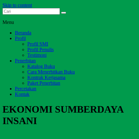
Skip to content
Dari Jambi untuk Indonesia
Salim Media Indonesia
Menu
Beranda
Profil
Profil SMI
Profil Penulis
Testimoni
Penerbitan
Katalog Buku
Cara Menerbitkan Buku
Kontrak Kerjasama
Paket Penerbitan
Percetakan
Kontak
EKONOMI SUMBERDAYA
INSANI