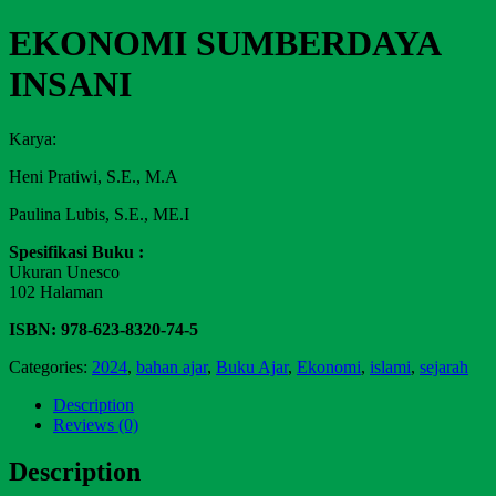
EKONOMI SUMBERDAYA
INSANI
Karya:
Heni Pratiwi, S.E., M.A
Paulina Lubis, S.E., ME.I
Spesifikasi Buku :
Ukuran Unesco
102 Halaman
ISBN: 978-623-8320-74-5
Categories:
2024
,
bahan ajar
,
Buku Ajar
,
Ekonomi
,
islami
,
sejarah
Description
Reviews (0)
Description