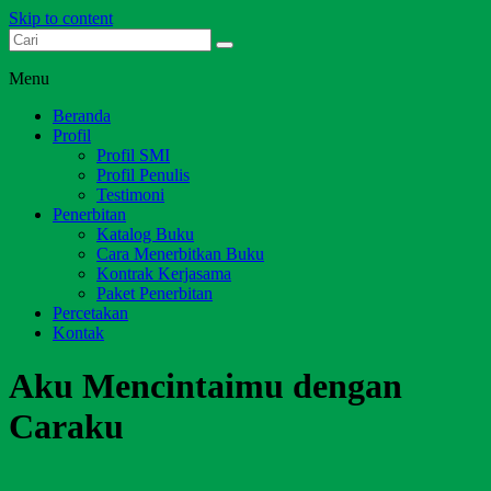
Skip to content
Dari Jambi untuk Indonesia
Salim Media Indonesia
Menu
Beranda
Profil
Profil SMI
Profil Penulis
Testimoni
Penerbitan
Katalog Buku
Cara Menerbitkan Buku
Kontrak Kerjasama
Paket Penerbitan
Percetakan
Kontak
Aku Mencintaimu dengan
Caraku