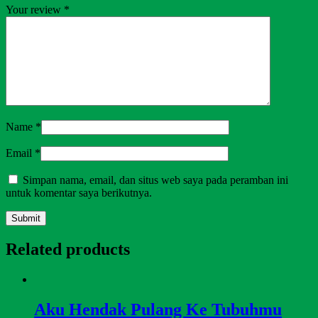
Your review
*
Name
*
Email
*
Simpan nama, email, dan situs web saya pada peramban ini
untuk komentar saya berikutnya.
Related products
Aku Hendak Pulang Ke Tubuhmu