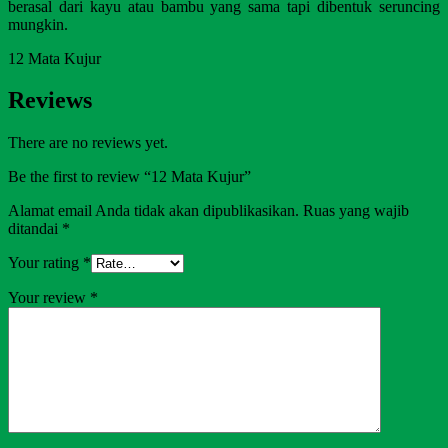
berasal dari kayu atau bambu yang sama tapi dibentuk seruncing
mungkin.
12 Mata Kujur
Reviews
There are no reviews yet.
Be the first to review “12 Mata Kujur”
Alamat email Anda tidak akan dipublikasikan.
Ruas yang wajib
ditandai
*
Your rating
*
Your review
*