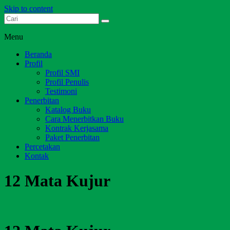
Skip to content
Dari Jambi untuk Indonesia
Salim Media Indonesia
Menu
Beranda
Profil
Profil SMI
Profil Penulis
Testimoni
Penerbitan
Katalog Buku
Cara Menerbitkan Buku
Kontrak Kerjasama
Paket Penerbitan
Percetakan
Kontak
12 Mata Kujur