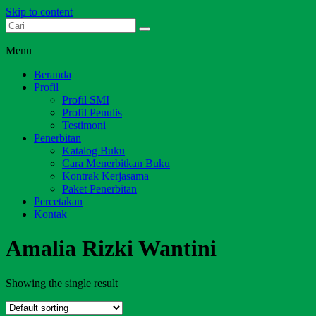
Skip to content
Dari Jambi untuk Indonesia
Salim Media Indonesia
Menu
Beranda
Profil
Profil SMI
Profil Penulis
Testimoni
Penerbitan
Katalog Buku
Cara Menerbitkan Buku
Kontrak Kerjasama
Paket Penerbitan
Percetakan
Kontak
Amalia Rizki Wantini
Showing the single result