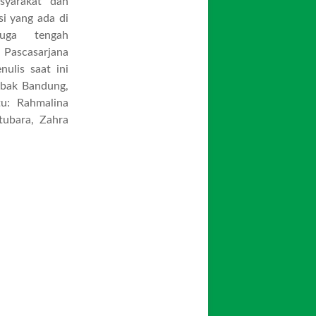
syarakat dan
si yang ada di
juga tengah
 Pascasarjana
nulis saat ini
ebak Bandung,
tu: Rahmalina
ubara, Zahra