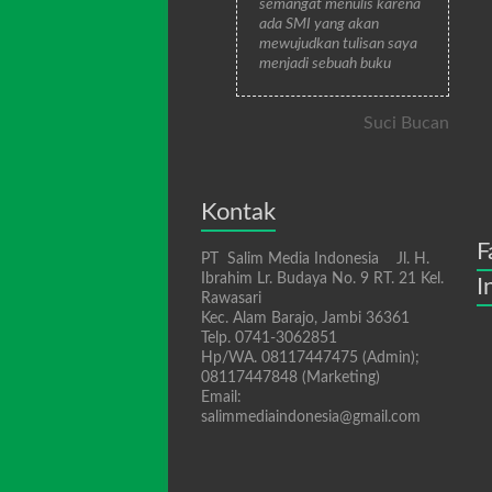
semangat menulis karena
ada SMI yang akan
mewujudkan tulisan saya
menjadi sebuah buku
Suci Bucan
Kontak
F
PT Salim Media Indonesia Jl. H.
Ibrahim Lr. Budaya No. 9 RT. 21 Kel.
I
Rawasari
Kec. Alam Barajo, Jambi 36361
Telp. 0741-3062851
Hp/WA. 08117447475 (Admin);
08117447848 (Marketing)
Email:
salimmediaindonesia@gmail.com