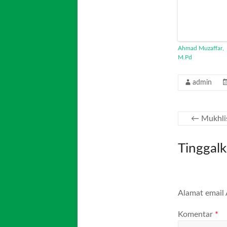
Ahmad Muzaffar,
M.Pd
admin
←
Mukhli
Tinggal
Alamat email 
Komentar
*