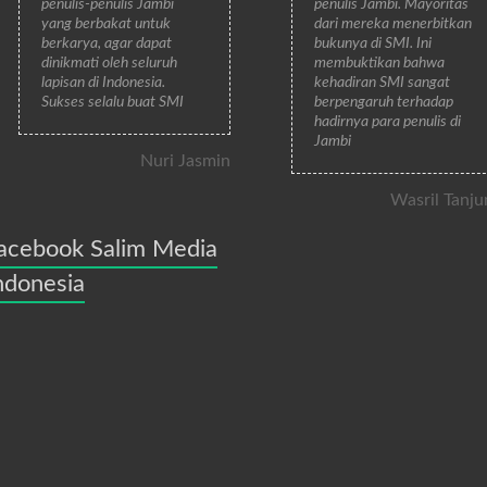
penulis-penulis Jambi
penulis Jambi. Mayoritas
yang berbakat untuk
dari mereka menerbitkan
berkarya, agar dapat
bukunya di SMI. Ini
dinikmati oleh seluruh
membuktikan bahwa
lapisan di Indonesia.
kehadiran SMI sangat
Sukses selalu buat SMI
berpengaruh terhadap
hadirnya para penulis di
Jambi
Nuri Jasmin
Wasril Tanju
acebook Salim Media
ndonesia