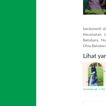
berdomisili 
Kecamatan Je
Batubara, N
Dina Batubara
Lihat ya
Nurhalimah, S.Pd