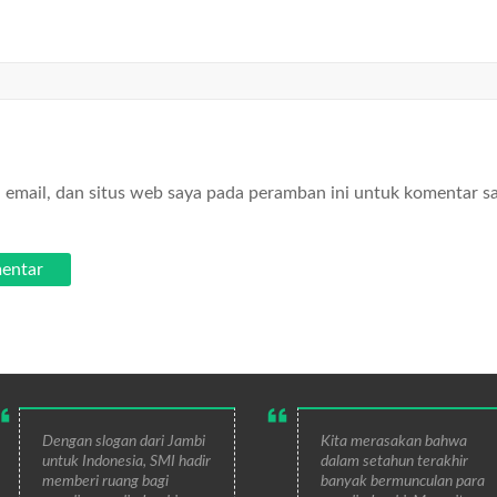
email, dan situs web saya pada peramban ini untuk komentar s
Dengan slogan dari Jambi
Kita merasakan bahwa
untuk Indonesia, SMI hadir
dalam setahun terakhir
memberi ruang bagi
banyak bermunculan para