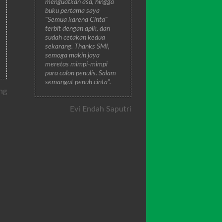
menguatkan asa, hingga
buku pertama saya
"Semua karena Cinta"
terbit dengan apik, dan
sudah cetakan kedua
sekarang. Thanks SMI,
semoga makin jaya
meretas mimpi-mimpi
para calon penulis. Salam
semangat penuh cinta".
ng
Evi Endah Saputri