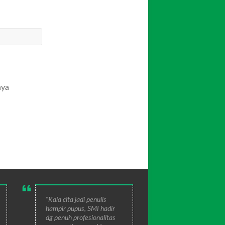
aya
"Kala cita jadi penulis
hampir pupus, SMI hadir
dg penuh profesionalitas