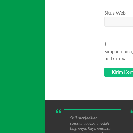
Situs Web
Simpan nama, 
berikutnya.
SMI menjadikan
semuanya lebih mudah
bagi saya. Saya semakin