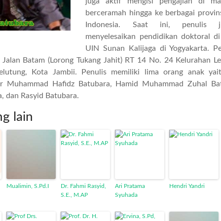
juga aktif mengisi pengajian di ma
berceramah hingga ke berbagai provin
Indonesia. Saat ini, penulis 
menyelesaikan pendidikan doktoral di
UIN Sunan Kalijaga di Yogyakarta. Pe
di Jalan Batam (Lorong Tukang Jahit) RT 14 No. 24 Kelurahan L
lutung, Kota Jambii. Penulis memiliki lima orang anak yai
ur Muhammad Hafidz Batubara, Hamid Muhammad Zuhal Bat
, dan Rasyid Batubara.
ng lain
Mualimin, S.Pd.I
Dr. Fahmi Rasyid,
Ari Pratama
Hendri Yandri
S.E., M.AP
Syuhada