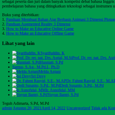
sebagai peserta dan juri dalam banyak kompetisi debat bahasa Inggri
pembelajaran bahasa yang ditingkatkan teknologi sebagai instrumen u
Buku yang diterbitkan:
1.
Panduan Membuat Bahan Ajar Berbasis Animasi 3 Dimensi Plotag
2.
Panduan Augmented Reality 3 Dimensi
3.
How to Make an Educative Online Game
4.
How to Make an Educative Offline Game
Lihat yang lain
Syarifuddin. K
Prof. Dr. rer. nat. Drs. Asr
Husniati, S.Pd
Samsu, S.Ag., M.Pd.I., Ph.D
Melda Anjani
Sri Devy
Dr. Fahmi Rasyid, S.E., M.A
Dedi Susanto, S.Pd., M.Pd
Ir. Asnofidal, MM
Yuyun Ilantri, S.Pd
Teguh Adimarta, S.Pd, M.Pd
admin
Agustus 20, 2021
April 14, 2022
Uncategorized
Tidak ada Ko