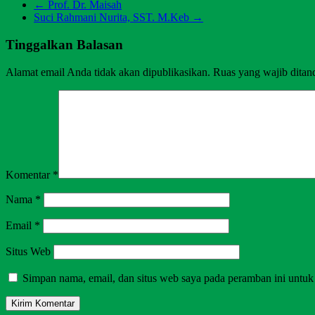
←
Prof. Dr. Maisah
Suci Rahmani Nurita, SST. M.Keb
→
Tinggalkan Balasan
Alamat email Anda tidak akan dipublikasikan.
Ruas yang wajib ditan
Komentar
*
Nama
*
Email
*
Situs Web
Simpan nama, email, dan situs web saya pada peramban ini untuk