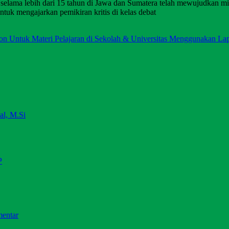
s selama lebih dari 15 tahun di Jawa dan Sumatera telah mewujudkan m
ntuk mengajarkan pemikiran kritis di kelas debat
on Untuk Materi Pelajaran di Sekolah & Universitas Menggunakan La
ial, M.Si
P
mentar