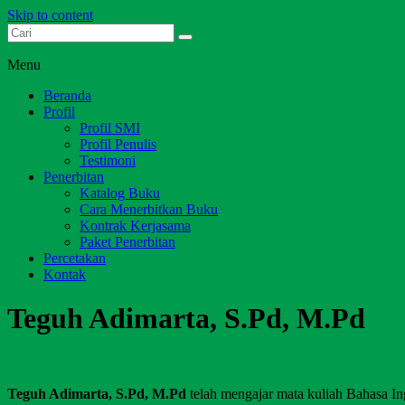
Skip to content
Dari Jambi untuk Indonesia
Salim Media Indonesia
Menu
Beranda
Profil
Profil SMI
Profil Penulis
Testimoni
Penerbitan
Katalog Buku
Cara Menerbitkan Buku
Kontrak Kerjasama
Paket Penerbitan
Percetakan
Kontak
Teguh Adimarta, S.Pd, M.Pd
Teguh Adimarta, S.Pd, M.Pd
telah mengajar mata kuliah Bahasa In