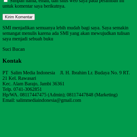
Simpan nama, email, dan situs web saya pada peramban ini
untuk komentar saya berikutnya.
SMI menjadikan semuanya lebih mudah bagi saya. Saya semakin
semangat menulis karena ada SMI yang akan mewujudkan tulisan
saya menjadi sebuah buku
Suci Bucan
Kontak
PT Salim Media Indonesia Jl. H. Ibrahim Lr. Budaya No. 9 RT.
21 Kel. Rawasari
Kec. Alam Barajo, Jambi 36361
Telp. 0741-3062851
Hp/WA. 08117447475 (Admin); 08117447848 (Marketing)
Email: salimmediaindonesia@gmail.com