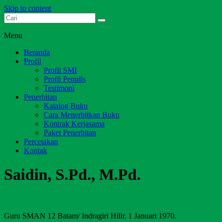
Skip to content
Dari Jambi untuk Indonesia
Salim Media Indonesia
Menu
Beranda
Profil
Profil SMI
Profil Penulis
Testimoni
Penerbitan
Katalog Buku
Cara Menerbitkan Buku
Kontrak Kerjasama
Paket Penerbitan
Percetakan
Kontak
Saidin, S.Pd., M.Pd.
Guru SMAN 12 Batam/ Indragiri Hilir, 1 Januari 1970.