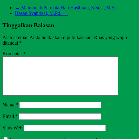
←
Maimunah Permata Hati Hasibuan, S.Sos., M.Si
Hasan Syahrizal, M.Pd.
→
Tinggalkan Balasan
Alamat email Anda tidak akan dipublikasikan.
Ruas yang wajib
ditandai
*
Komentar
*
Nama
*
Email
*
Situs Web