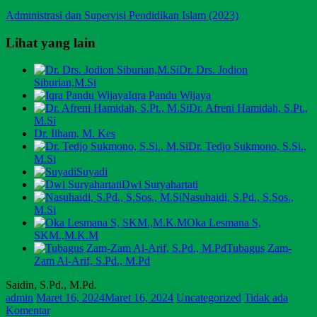
Administrasi dan Supervisi Pendidikan Islam (2023)
Lihat yang lain
Dr. Drs. Jodion
Siburian,M.Si
Iqra Pandu Wijaya
Dr. Afreni Hamidah, S.Pt.,
M.Si
Dr. Ilham, M. Kes
Dr. Tedjo Sukmono, S.Si.,
M.Si
Suyadi
Dwi Suryahartati
Nasuhaidi, S.Pd., S.Sos.,
M.Si
Oka Lesmana S,
SKM.,M.K.M
Tubagus Zam-
Zam Al-Arif, S.Pd., M.Pd
Saidin, S.Pd., M.Pd.
admin
Maret 16, 2024
Maret 16, 2024
Uncategorized
Tidak ada
Komentar