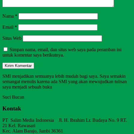
Nama
*
Email
*
Situs Web
Simpan nama, email, dan situs web saya pada peramban ini
untuk komentar saya berikutnya.
SMI menjadikan semuanya lebih mudah bagi saya. Saya semakin
semangat menulis karena ada SMI yang akan mewujudkan tulisan
saya menjadi sebuah buku
Suci Bucan
Kontak
PT Salim Media Indonesia Jl. H. Ibrahim Lr. Budaya No. 9 RT.
21 Kel. Rawasari
Kec. Alam Barajo, Jambi 36361