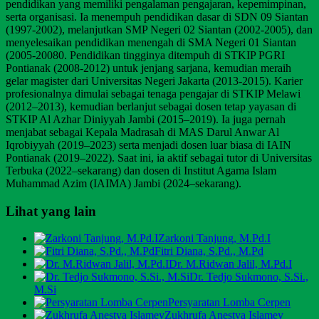
pendidikan yang memiliki pengalaman pengajaran, kepemimpinan,
serta organisasi. Ia menempuh pendidikan dasar di SDN 09 Siantan
(1997-2002), melanjutkan SMP Negeri 02 Siantan (2002-2005), dan
menyelesaikan pendidikan menengah di SMA Negeri 01 Siantan
(2005-20080. Pendidikan tingginya ditempuh di STKIP PGRI
Pontianak (2008-2012) untuk jenjang sarjana, kemudian meraih
gelar magister dari Universitas Negeri Jakarta (2013-2015). Karier
profesionalnya dimulai sebagai tenaga pengajar di STKIP Melawi
(2012–2013), kemudian berlanjut sebagai dosen tetap yayasan di
STKIP Al Azhar Diniyyah Jambi (2015–2019). Ia juga pernah
menjabat sebagai Kepala Madrasah di MAS Darul Anwar Al
Iqrobiyyah (2019–2023) serta menjadi dosen luar biasa di IAIN
Pontianak (2019–2022). Saat ini, ia aktif sebagai tutor di Universitas
Terbuka (2022–sekarang) dan dosen di Institut Agama Islam
Muhammad Azim (IAIMA) Jambi (2024–sekarang).
Lihat yang lain
Zarkoni Tanjung, M.Pd.I
Fitri Diana, S.Pd., M.Pd
Dr. M.Ridwan Jalil, M.Pd.I
Dr. Tedjo Sukmono, S.Si.,
M.Si
Persyaratan Lomba Cerpen
Zukhrufa Anestya Islamey