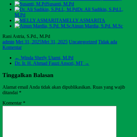
Susanti, M.Pd
Dr. Ali Sadikin, S.Pd.I.,
M.Pd
MELLY ASMARITA
Ainun Mardia, S.Pd. M.Sc
Rani Astria, S.Pd., M.Pd
admin
Mei 31, 2025
Mei 31, 2025
Uncategorized
Tidak ada
Komentar
←
Winda Sherly Utami, M.Pd
Dr. Ir. H. Ahmad Fauzi Ansori, MT
→
Tinggalkan Balasan
Alamat email Anda tidak akan dipublikasikan.
Ruas yang wajib
ditandai
*
Komentar
*