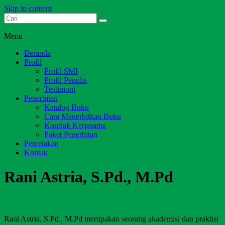
Skip to content
Dari Jambi untuk Indonesia
Salim Media Indonesia
Menu
Beranda
Profil
Profil SMI
Profil Penulis
Testimoni
Penerbitan
Katalog Buku
Cara Menerbitkan Buku
Kontrak Kerjasama
Paket Penerbitan
Percetakan
Kontak
Rani Astria, S.Pd., M.Pd
Rani Astria, S.Pd., M.Pd merupakan seorang akademisi dan praktisi