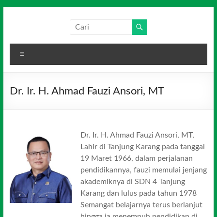
Skip
to
Salim
Dari
content
Jambi
Media
untuk
Menu
Indonesia
Indonesia
Dr. Ir. H. Ahmad Fauzi Ansori, MT
Dr. Ir. H. Ahmad Fauzi Ansori, MT,
Lahir di Tanjung Karang pada tanggal
19 Maret 1966, dalam perjalanan
pendidikannya, fauzi memulai jenjang
akademiknya di SDN 4 Tanjung
Karang dan lulus pada tahun 1978
Semangat belajarnya terus berlanjut
hingga ia menempuh pendidikan di