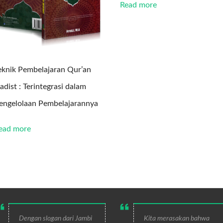
Read more
eknik Pembelajaran Qur’an
adist : Terintegrasi dalam
engelolaan Pembelajarannya
ead more
Dengan slogan dari Jambi
Kita merasakan bahwa