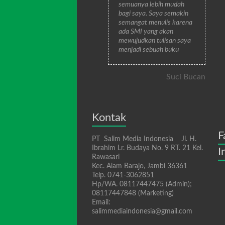
semuanya lebih mudah
bagi saya. Saya semakin
semangat menulis karena
ada SMI yang akan
mewujudkan tulisan saya
menjadi sebuah buku
Suci Bucan
Kontak
F
PT Salim Media Indonesia Jl. H.
Ibrahim Lr. Budaya No. 9 RT. 21 Kel.
I
Rawasari
Kec. Alam Barajo, Jambi 36361
Telp. 0741-3062851
Hp/WA. 08117447475 (Admin);
08117447848 (Marketing)
Email:
salimmediaindonesia@gmail.com