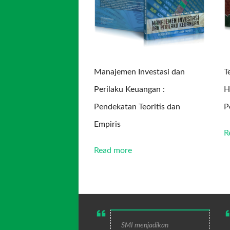
Manajemen Investasi dan
T
Perilaku Keuangan :
H
Pendekatan Teoritis dan
P
Empiris
R
Read more
SMI menjadikan