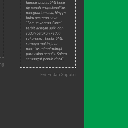
hampir pupus, SMI hadir
dg penuh profesionalitas
menguatkan asa, hingga
buku pertama saya
"Semua karena Cinta"
terbit dengan apik, dan
sudah cetakan kedua
sekarang. Thanks SMI,
semoga makin jaya
meretas mimpi-mimpi
para calon penulis. Salam
semangat penuh cinta".
ng
Evi Endah Saputri