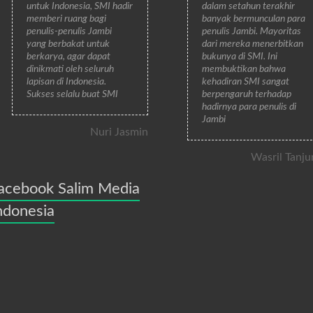
untuk Indonesia, SMI hadir
dalam setahun terakhir
memberi ruang bagi
banyak bermunculan para
penulis-penulis Jambi
penulis Jambi. Mayoritas
yang berbakat untuk
dari mereka menerbitkan
berkarya, agar dapat
bukunya di SMI. Ini
dinikmati oleh seluruh
membuktikan bahwa
lapisan di Indonesia.
kehadiran SMI sangat
Sukses selalu buat SMI
berpengaruh terhadap
hadirnya para penulis di
Jambi
Nuri Jasmin
Wasril Tanju
acebook Salim Media
ndonesia