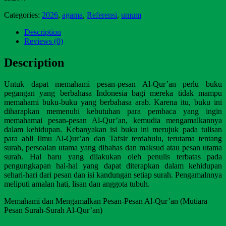
Categories:
2026
,
agama
,
Referensi
,
umum
Description
Reviews (0)
Description
Untuk dapat memahami pesan-pesan Al-Qur’an perlu buku
pegangan yang berbahasa Indonesia bagi mereka tidak mampu
memahami buku-buku yang berbahasa arab. Karena itu, buku ini
diharapkan memenuhi kebutuhan para pembaca yang ingin
memahamai pesan-pesan Al-Qur’an, kemudia mengamalkannya
dalam kehidupan. Kebanyakan isi buku ini merujuk pada tulisan
para ahli Ilmu Al-Qur’an dan Tafsir terdahulu, terutama tentang
surah, persoalan utama yang dibahas dan maksud atau pesan utama
surah. Hal baru yang dilakukan oleh penulis terbatas pada
pengungkapan hal-hal yang dapat diterapkan dalam kehidupan
sehari-hari dari pesan dan isi kandungan setiap surah. Pengamalnnya
meliputi amalan hati, lisan dan anggota tubuh.
Memahami dan Mengamalkan Pesan-Pesan Al-Qur’an (Mutiara
Pesan Surah-Surah Al-Qur’an)