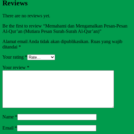
Reviews
There are no reviews yet.
Be the first to review “Memahami dan Mengamalkan Pesan-Pesan
Al-Qur’an (Mutiara Pesan Surah-Surah Al-Qur’an)”
Alamat email Anda tidak akan dipublikasikan.
Ruas yang wajib
ditandai
*
Your rating
*
Your review
*
Name
*
Email
*