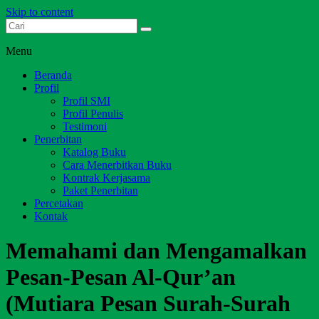
Skip to content
Dari Jambi untuk Indonesia
Salim Media Indonesia
Menu
Beranda
Profil
Profil SMI
Profil Penulis
Testimoni
Penerbitan
Katalog Buku
Cara Menerbitkan Buku
Kontrak Kerjasama
Paket Penerbitan
Percetakan
Kontak
Memahami dan Mengamalkan
Pesan-Pesan Al-Qur’an
(Mutiara Pesan Surah-Surah