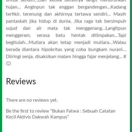
untuk sendiri…Dan ketika derasnya langit menurunkan
hujan… Anginpun tak enggan bergandengan…Kadang
terfikir, terenung dan akhirnya tertawa sendiri… Masih
pantaskah jika hidup di dunia, Jika raga tak bersimpuh
sujud dan air mata tak menggenang…Langitpun
menggeram, serasa batu hentak ditimpakan…Tapi
begitulah…Mutiara akan tetap menjadi mutiara…Walau
berada diantara hipokritas yang coba bungkam nurani…
Diiringi senja, disaksikan malam hingga fajar menjelang… #
🙂
Reviews
There are no reviews yet.
Be the first to review “Bukan Fatwa : Sebuah Catatan
Kecil Aktivis Dakwah Kampus”