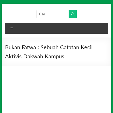
Skip
to
Salim
Dari
content
Jambi
Media
untuk
Menu
Indonesia
Indonesia
Bukan Fatwa : Sebuah Catatan Kecil
Aktivis Dakwah Kampus