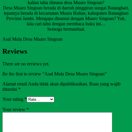
kalian tahu dimana desa Muaro Singoan?
Desa Muaro Singoan berada di daerah pinggiran sungai Batanghari,
tepatnya berada di kecamatan Muara Bulian, kabupaten Batanghari
Provinsi Jambi. Mengapa dinamai dengan Muaro Singoan? Yuk,
kita cari tahu dengan membaca buku ini…
Semoga bermanfaat.
Asal Mula Desa Muaro Singoan
Reviews
There are no reviews yet.
Be the first to review “Asal Mula Desa Muaro Singoan”
Alamat email Anda tidak akan dipublikasikan.
Ruas yang wajib
ditandai
*
Your rating
*
Your review
*