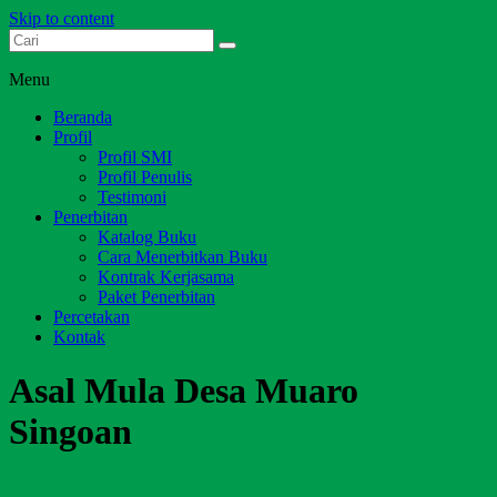
Skip to content
Dari Jambi untuk Indonesia
Salim Media Indonesia
Menu
Beranda
Profil
Profil SMI
Profil Penulis
Testimoni
Penerbitan
Katalog Buku
Cara Menerbitkan Buku
Kontrak Kerjasama
Paket Penerbitan
Percetakan
Kontak
Asal Mula Desa Muaro
Singoan