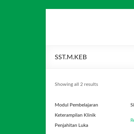
Skip
to
Salim
Dari
content
Jambi
Media
untuk
Indonesia
Indonesia
SST.M.KEB
Showing all 2 results
Modul Pembelajaran
S
Keterampilan Klinik
R
Penjahitan Luka