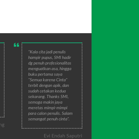
"Kala cita jadi penulis
hampir pupus, SMI hadir
dg penuh profesionalitas
menguatkan asa, hingga
buku pertama saya
"Semua karena Cinta"
terbit dengan apik, dan
sudah cetakan kedua
sekarang. Thanks SMI,
semoga makin jaya
meretas mimpi-mimpi
para calon penulis. Salam
semangat penuh cinta".
ng
Evi Endah Saputri