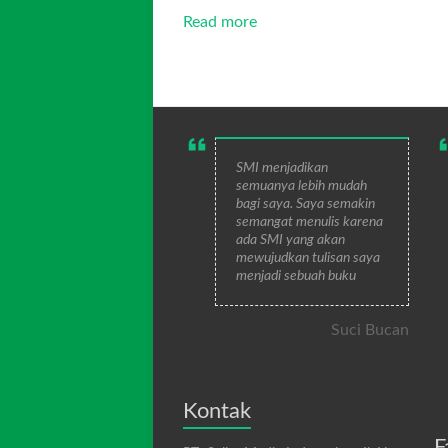
Read more
SMI menjadikan
semuanya lebih mudah
bagi saya. Saya semakin
semangat menulis karena
ada SMI yang akan
mewujudkan tulisan saya
menjadi sebuah buku
Suci Bucan
Kontak
F