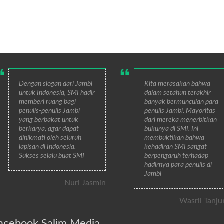
Dengan slogan dari Jambi
Kita merasakan bahwa
untuk Indonesia, SMI hadir
dalam setahun terakhir
memberi ruang bagi
banyak bermunculan para
penulis-penulis Jambi
penulis Jambi. Mayoritas
yang berbakat untuk
dari mereka menerbitkan
berkarya, agar dapat
bukunya di SMI. Ini
dinikmati oleh seluruh
membuktikan bahwa
lapisan di Indonesia.
kehadiran SMI sangat
Sukses selalu buat SMI
berpengaruh terhadap
hadirnya para penulis di
Jambi
Nuri Jasmin
Wasril Tanju
acebook Salim Media