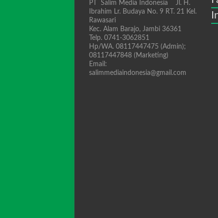
PT Salim Media Indonesia Jl. H.
Ibrahim Lr. Budaya No. 9 RT. 21 Kel.
I
Rawasari
Kec. Alam Barajo, Jambi 36361
Telp. 0741-3062851
Hp/WA. 08117447475 (Admin);
08117447848 (Marketing)
Email:
salimmediaindonesia@gmail.com