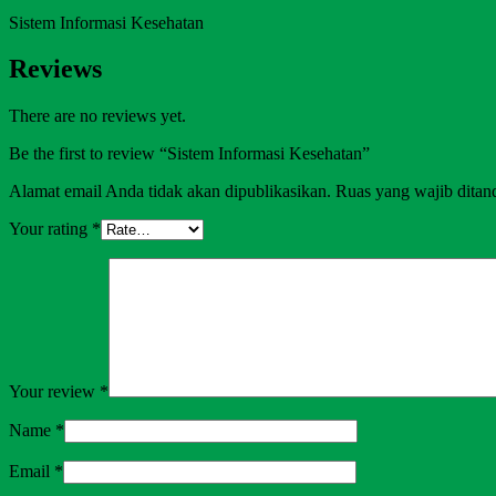
Sistem Informasi Kesehatan
Reviews
There are no reviews yet.
Be the first to review “Sistem Informasi Kesehatan”
Alamat email Anda tidak akan dipublikasikan.
Ruas yang wajib ditan
Your rating
*
Your review
*
Name
*
Email
*