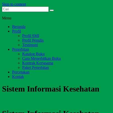
Skip to content
Dari Jambi untuk Indonesia
Salim Media Indonesia
Menu
Beranda
Profil
Profil SMI
Profil Penulis
Testimoni
Penerbitan
Katalog Buku
Cara Menerbitkan Buku
Kontrak Kerjasama
Paket Penerbitan
Percetakan
Kontak
Sistem Informasi Kesehatan