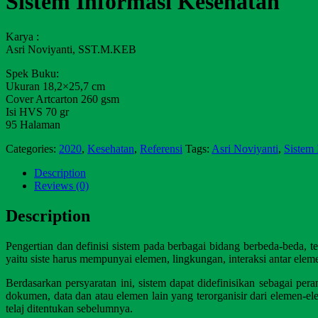
Sistem Informasi Kesehatan
Karya :
Asri Noviyanti, SST.M.KEB
Spek Buku:
Ukuran 18,2×25,7 cm
Cover Artcarton 260 gsm
Isi HVS 70 gr
95 Halaman
Categories:
2020
,
Kesehatan
,
Referensi
Tags:
Asri Noviyanti
,
Sistem 
Description
Reviews (0)
Description
Pengertian dan definisi sistem pada berbagai bidang berbeda-beda, 
yaitu siste harus mempunyai elemen, lingkungan, interaksi antar ele
Berdasarkan persyaratan ini, sistem dapat didefinisikan sebagai pe
dokumen, data dan atau elemen lain yang terorganisir dari elemen-
telaj ditentukan sebelumnya.