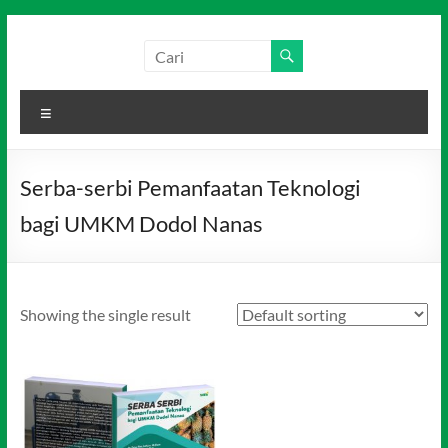
Skip
to
Salim
Dari
content
Jambi
Media
untuk
Menu
Indonesia
Indonesia
Serba-serbi Pemanfaatan Teknologi
bagi UMKM Dodol Nanas
Showing the single result