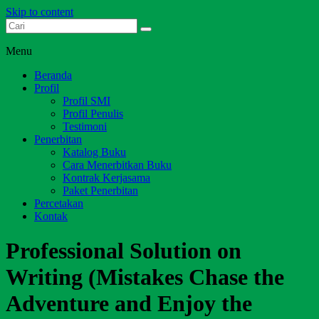
Skip to content
Dari Jambi untuk Indonesia
Salim Media Indonesia
Menu
Beranda
Profil
Profil SMI
Profil Penulis
Testimoni
Penerbitan
Katalog Buku
Cara Menerbitkan Buku
Kontrak Kerjasama
Paket Penerbitan
Percetakan
Kontak
Professional Solution on
Writing (Mistakes Chase the
Adventure and Enjoy the