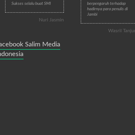
Sukses selalu buat SMI
berpengaruh terhadap
hadirnya para penulis di
Jambi
Nuri Jasmin
Wasril Tanju
acebook Salim Media
ndonesia