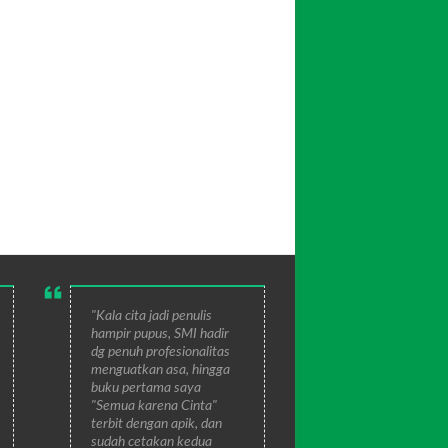
"Kala cita jadi penulis
hampir pupus, SMI hadir
dg penuh profesionalitas
menguatkan asa, hingga
buku pertama saya
"Semua karena Cinta"
terbit dengan apik, dan
sudah cetakan kedua