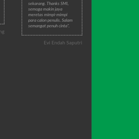
sekarang. Thanks SMI,
semoga makin jaya
meretas mimpi-mimpi
para calon penulis. Salam
semangat penuh cinta".
ng
Evi Endah Saputri