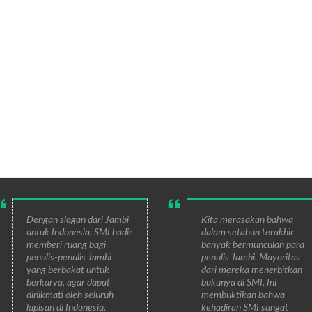
Dengan slogan dari Jambi
Kita merasakan bahwa
untuk Indonesia, SMI hadir
dalam setahun terakhir
memberi ruang bagi
banyak bermunculan para
penulis-penulis Jambi
penulis Jambi. Mayoritas
yang berbakat untuk
dari mereka menerbitkan
berkarya, agar dapat
bukunya di SMI. Ini
dinikmati oleh seluruh
membuktikan bahwa
lapisan di Indonesia.
kehadiran SMI sangat