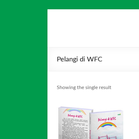
Skip
to
Salim
Dari
content
Jambi
Media
untuk
Indonesia
Indonesia
Pelangi di WFC
Showing the single result