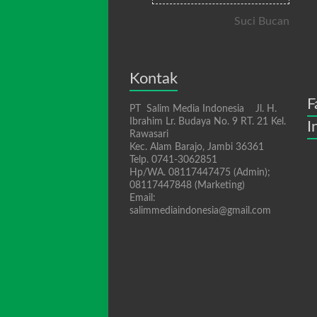
Suci Bucan
Kontak
F
PT Salim Media Indonesia Jl. H.
Ibrahim Lr. Budaya No. 9 RT. 21 Kel.
I
Rawasari
Kec. Alam Barajo, Jambi 36361
Telp. 0741-3062851
Hp/WA. 08117447475 (Admin);
08117447848 (Marketing)
Email:
salimmediaindonesia@gmail.com