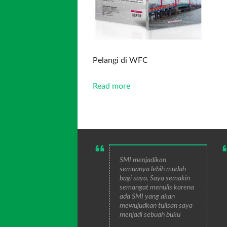
Pelangi di WFC
Read more
SMI menjadikan
semuanya lebih mudah
bagi saya. Saya semakin
semangat menulis karena
ada SMI yang akan
mewujudkan tulisan saya
menjadi sebuah buku