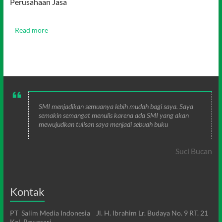
Perusahaan Jasa
Read more
SMI menjadikan semuanya lebih mudah bagi saya. Saya
semakin semangat menulis karena ada SMI yang akan
mewujudkan tulisan saya menjadi sebuah buku
Suci Bucan
Kontak
PT Salim Media Indonesia Jl. H. Ibrahim Lr. Budaya No. 9 RT. 21
Kel. Rawasari