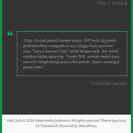
Wasril Tanjung
"Kala cita jadi penulis hampir pupus, SMI hadir dg penuh
profesionalitas menguatkan asa, hingga buku pertama
saya "Semua karena Cinta" terbit dengan apik, dan sudah
cetakan kedua sekarang. Thanks SMI, semoga makin jaya
meretas mimpi-mimpi para calon penulis. Salam semangat
penuh cinta".
Evi Endah Saputri
Hak Cipta © 2026
Salim Media Indonesia
. All rights reserved. Theme
Spacious
by ThemeGrill. Powered by:
WordPress
.