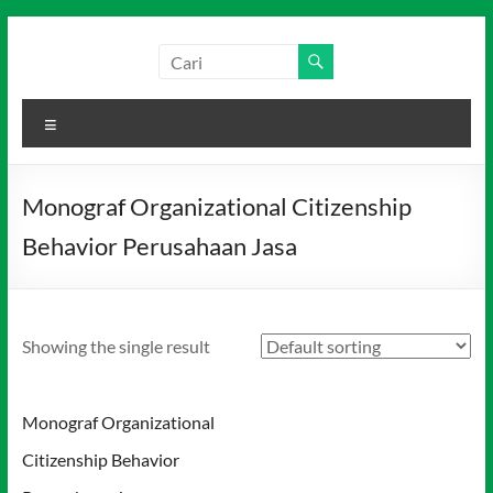
Skip
to
Salim
Dari
content
Jambi
Media
untuk
Menu
Indonesia
Indonesia
Monograf Organizational Citizenship
Behavior Perusahaan Jasa
Showing the single result
Monograf Organizational
Citizenship Behavior