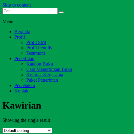
Skip to content
Dari Jambi untuk Indonesia
Salim Media Indonesia
Menu
Beranda
Profil
Profil SMI
Profil Penulis
Testimoni
Penerbitan
Katalog Buku
Cara Menerbitkan Buku
Kontrak Kerjasama
Paket Penerbitan
Percetakan
Kontak
Kawirian
Showing the single result