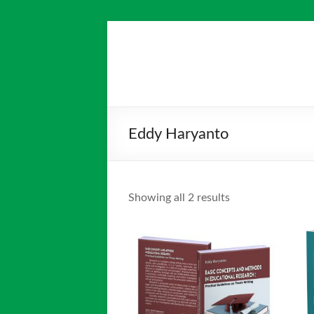
Skip
to
Salim
Dari
content
Jambi
Media
untuk
Indonesia
Indonesia
Eddy Haryanto
Showing all 2 results