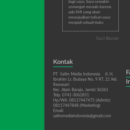
bagi saya. Saya semakin
semangat menulis karena
ada SMI yang akan
mewujudkan tulisan saya
menjadi sebuah buku
Suci Bucan
Kontak
F
PT Salim Media Indonesia Jl. H.
Ibrahim Lr. Budaya No. 9 RT. 21 Kel.
I
Rawasari
Kec. Alam Barajo, Jambi 36361
Telp. 0741-3062851
Hp/WA. 08117447475 (Admin);
08117447848 (Marketing)
Email:
salimmediaindonesia@gmail.com