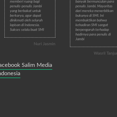
memberi ruang bagi
banyak bermunculan para
penulis-penulis Jambi
penulis Jambi. Mayoritas
yang berbakat untuk
dari mereka menerbitkan
berkarya, agar dapat
bukunya di SMI. Ini
dinikmati oleh seluruh
membuktikan bahwa
lapisan di Indonesia.
kehadiran SMI sangat
Sukses selalu buat SMI
berpengaruh terhadap
hadirnya para penulis di
Jambi
Nuri Jasmin
Wasril Tanju
acebook Salim Media
ndonesia