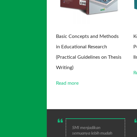
Basic Concepts and Methods
K
in Educational Research
P
(Practical Guidelines on Thesis
I
Writing)
R
Read more
SMI menjadikan
semuanya lebih mudah