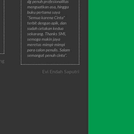
dg penuh profesionalitas
menguatkan asa, hingga
buku pertama saya
"Semua karena Cinta"
terbit dengan apik, dan
sudah cetakan kedua
sekarang. Thanks SMI,
semoga makin jaya
meretas mimpi-mimpi
para calon penulis. Salam
semangat penuh cinta".
ng
Evi Endah Saputri