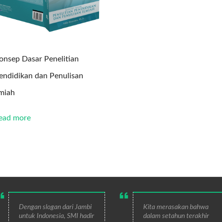
onsep Dasar Penelitian
endidikan dan Penulisan
lmiah
ead more
Dengan slogan dari Jambi
Kita merasakan bahwa
untuk Indonesia, SMI hadir
dalam setahun terakhir