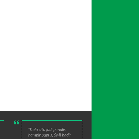
"Kala cita jadi penulis
hampir pupus, SMI hadir