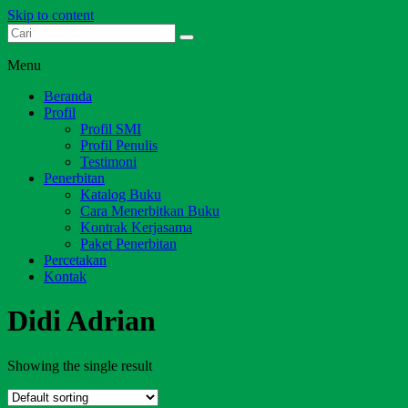
Skip to content
Dari Jambi untuk Indonesia
Salim Media Indonesia
Menu
Beranda
Profil
Profil SMI
Profil Penulis
Testimoni
Penerbitan
Katalog Buku
Cara Menerbitkan Buku
Kontrak Kerjasama
Paket Penerbitan
Percetakan
Kontak
Didi Adrian
Showing the single result