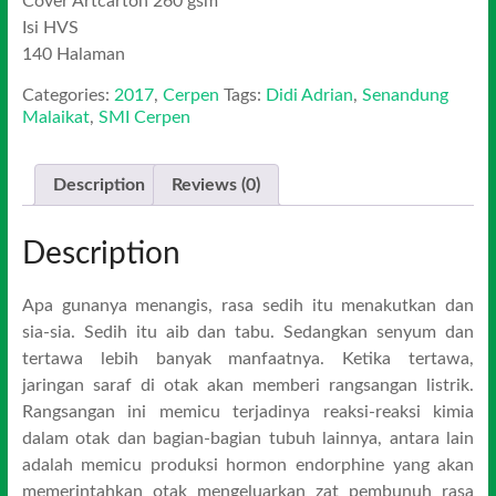
Cover Artcarton 260 gsm
Isi HVS
140 Halaman
Categories:
2017
,
Cerpen
Tags:
Didi Adrian
,
Senandung
Malaikat
,
SMI Cerpen
Description
Reviews (0)
Description
Apa gunanya menangis, rasa sedih itu menakutkan dan
sia-sia. Sedih itu aib dan tabu. Sedangkan senyum dan
tertawa lebih banyak manfaatnya. Ketika tertawa,
jaringan saraf di otak akan memberi rangsangan listrik.
Rangsangan ini memicu terjadinya reaksi-reaksi kimia
dalam otak dan bagian-bagian tubuh lainnya, antara lain
adalah memicu produksi hormon endorphine yang akan
memerintahkan otak mengeluarkan zat pembunuh rasa