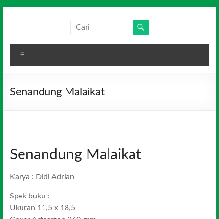
Skip
to
Salim
Dari
content
Jambi
Media
untuk
Menu
Indonesia
Indonesia
Senandung Malaikat
Senandung Malaikat
Karya : Didi Adrian
Spek buku :
Ukuran 11,5 x 18,5