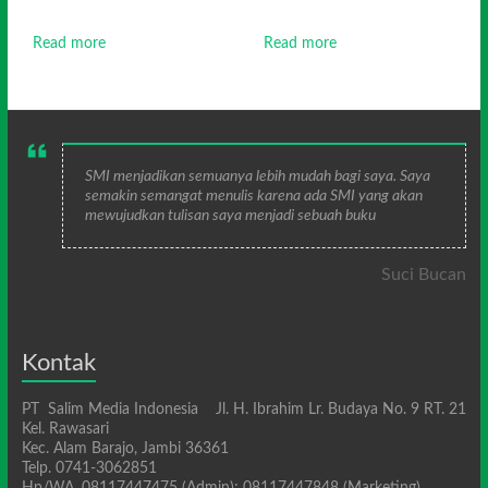
Read more
Read more
SMI menjadikan semuanya lebih mudah bagi saya. Saya
semakin semangat menulis karena ada SMI yang akan
mewujudkan tulisan saya menjadi sebuah buku
Suci Bucan
Kontak
PT Salim Media Indonesia Jl. H. Ibrahim Lr. Budaya No. 9 RT. 21
Kel. Rawasari
Kec. Alam Barajo, Jambi 36361
Telp. 0741-3062851
Hp/WA. 08117447475 (Admin); 08117447848 (Marketing)