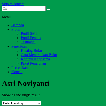
Skip to content
Dari Jambi untuk Indonesia
Salim Media Indonesia
Menu
Beranda
Profil
Profil SMI
Profil Penulis
Testimoni
Penerbitan
Katalog Buku
Cara Menerbitkan Buku
Kontrak Kerjasama
Paket Penerbitan
Percetakan
Kontak
Asri Noviyanti
Showing the single result