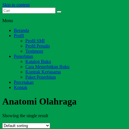
Skip to content
Dari Jambi untuk Indonesia
Salim Media Indonesia
Menu
Beranda
Profil
Profil SMI
Profil Penulis
Testimoni
Penerbitan
Katalog Buku
Cara Menerbitkan Buku
Kontrak Kerjasama
Paket Penerbitan
Percetakan
Kontak
Anatomi Olahraga
Showing the single result