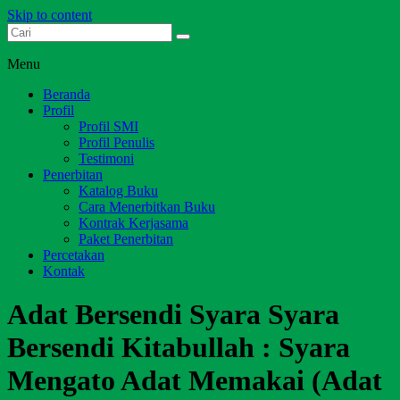
Skip to content
Dari Jambi untuk Indonesia
Salim Media Indonesia
Menu
Beranda
Profil
Profil SMI
Profil Penulis
Testimoni
Penerbitan
Katalog Buku
Cara Menerbitkan Buku
Kontrak Kerjasama
Paket Penerbitan
Percetakan
Kontak
Adat Bersendi Syara Syara
Bersendi Kitabullah : Syara
Mengato Adat Memakai (Adat