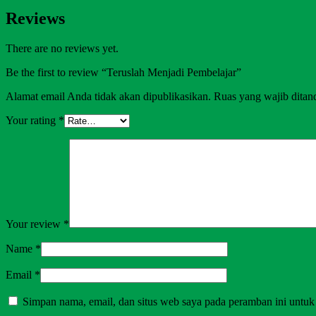
Reviews
There are no reviews yet.
Be the first to review “Teruslah Menjadi Pembelajar”
Alamat email Anda tidak akan dipublikasikan.
Ruas yang wajib ditan
Your rating
*
Your review
*
Name
*
Email
*
Simpan nama, email, dan situs web saya pada peramban ini untuk