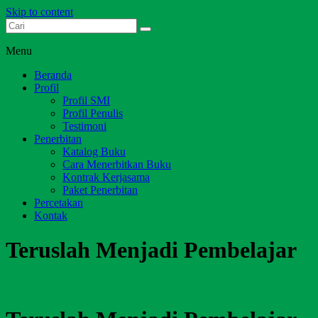
Skip to content
Dari Jambi untuk Indonesia
Salim Media Indonesia
Menu
Beranda
Profil
Profil SMI
Profil Penulis
Testimoni
Penerbitan
Katalog Buku
Cara Menerbitkan Buku
Kontrak Kerjasama
Paket Penerbitan
Percetakan
Kontak
Teruslah Menjadi Pembelajar