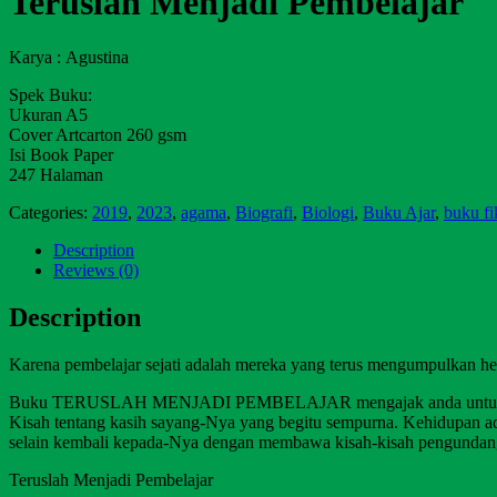
Teruslah Menjadi Pembelajar
Karya : Agustina
Spek Buku:
Ukuran A5
Cover Artcarton 260 gsm
Isi Book Paper
247 Halaman
Categories:
2019
,
2023
,
agama
,
Biografi
,
Biologi
,
Buku Ajar
,
buku fi
Description
Reviews (0)
Description
Karena pembelajar sejati adalah mereka yang terus mengumpulkan hela
Buku TERUSLAH MENJADI PEMBELAJAR mengajak anda untuk belajar 
Kisah tentang kasih sayang-Nya yang begitu sempurna. Kehidupan ada
selain kembali kepada-Nya dengan membawa kisah-kisah pengundan
Teruslah Menjadi Pembelajar