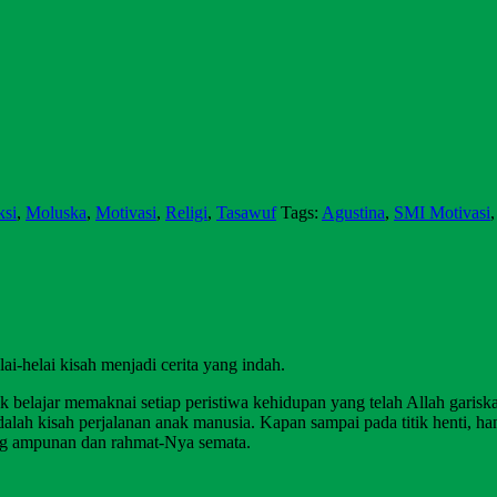
ksi
,
Moluska
,
Motivasi
,
Religi
,
Tasawuf
Tags:
Agustina
,
SMI Motivasi
i-helai kisah menjadi cerita yang indah.
memaknai setiap peristiwa kehidupan yang telah Allah gariskan. 
lah kisah perjalanan anak manusia. Kapan sampai pada titik henti, h
g ampunan dan rahmat-Nya semata.