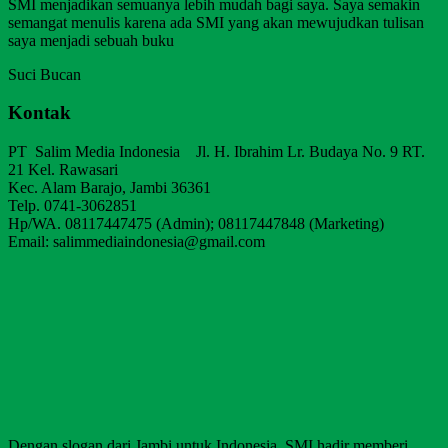
SMI menjadikan semuanya lebih mudah bagi saya. Saya semakin
semangat menulis karena ada SMI yang akan mewujudkan tulisan
saya menjadi sebuah buku
Suci Bucan
Kontak
PT Salim Media Indonesia Jl. H. Ibrahim Lr. Budaya No. 9 RT.
21 Kel. Rawasari
Kec. Alam Barajo, Jambi 36361
Telp. 0741-3062851
Hp/WA. 08117447475 (Admin); 08117447848 (Marketing)
Email: salimmediaindonesia@gmail.com
Dengan slogan dari Jambi untuk Indonesia, SMI hadir memberi