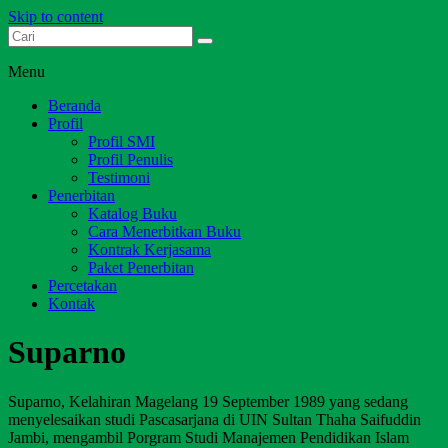
Skip to content
Dari Jambi untuk Indonesia
Salim Media Indonesia
Menu
Beranda
Profil
Profil SMI
Profil Penulis
Testimoni
Penerbitan
Katalog Buku
Cara Menerbitkan Buku
Kontrak Kerjasama
Paket Penerbitan
Percetakan
Kontak
Suparno
Suparno, Kelahiran Magelang 19 September 1989 yang sedang
menyelesaikan studi Pascasarjana di UIN Sultan Thaha Saifuddin
Jambi, mengambil Porgram Studi Manajemen Pendidikan Islam