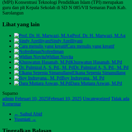
(MPI) Konsentrasi Teknologi Pendidikan Islam (TPI) merupakan
guru dan plt Kepala Sekolah di SD N 085/VII Semaran Pauh Kab.
Sarolangun
Lihat yang lain
Prof. Dr. H. Marwazi, M.Ag
Sindy Aprilliyani
Cara menulis yang kreatif
Noferdiman
Widian Novita
Khuswatun Hasanah, M.Pd
Dr. Palmizal A, S. Pd., M. Pd
Elkana Sepenia Simanullang
Boy Indrayana., M. Pd
Dara Mutiara Aswan, M.Pd
Suparno
admin
Februari 10, 2025
Februari 10, 2025
Uncategorized
Tidak ada
Komentar
←
Saihul Abid
Yusmiati
→
Tinggalkan Balasan