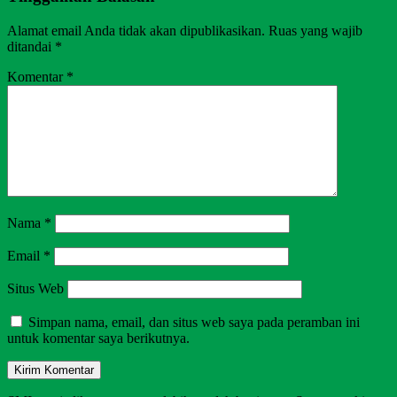
Alamat email Anda tidak akan dipublikasikan.
Ruas yang wajib
ditandai
*
Komentar
*
Nama
*
Email
*
Situs Web
Simpan nama, email, dan situs web saya pada peramban ini
untuk komentar saya berikutnya.