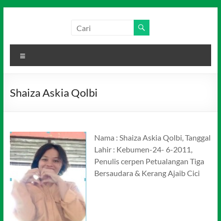
Skip
to
Salim
Dari
content
Jambi
Media
untuk
Menu
Indonesia
Indonesia
Shaiza Askia Qolbi
Nama : Shaiza Askia Qolbi, Tanggal
Lahir : Kebumen-24- 6-2011,
Penulis cerpen Petualangan Tiga
Bersaudara & Kerang Ajaib Cici