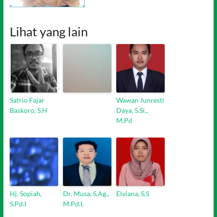
Lihat yang lain
Satrio Fajar
Wawan Junresti
Baskoro, S.H
Daya, S.Si.,
M.Pd
Hj. Sopiah,
Dr. Musa, S.Ag.,
Elviana, S.S
S.Pd.I
M.Pd.I,