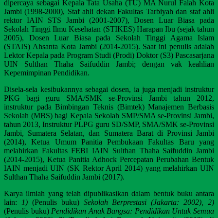
dipercaya sebagai Kepala Tata Usaha (TU) MA Nurul Falah Kota
Jambi (1998-2000), Staf ahli dekan Fakultas Tarbiyah dan staf ahli
rektor IAIN STS Jambi (2001-2007), Dosen Luar Biasa pada
Sekolah Tinggi Ilmu Kesehatan (STIKES) Harapan Ibu (sejak tahun
2005), Dosen Luar Biasa pada Sekolah Tinggi Agama Islam
(STAIS) Ahsanta Kota Jambi (2014-2015). Saat ini penulis adalah
Lektor Kepala pada Program Studi (Prodi) Doktor (S3) Pascasarjana
UIN Sulthan Thaha Saifuddin Jambi; dengan vak keahlian
Kepemimpinan Pendidikan.
Disela-sela kesibukannya sebagai dosen, ia juga menjadi instruktur
PKG bagi guru SMA/SMK se-Provinsi Jambi tahun 2012,
instruktur pada Bimbingan Teknis (Bimtek) Manajemen Berbasis
Sekolah (MBS) bagi Kepala Sekolah SMP/SMA se-Provinsi Jambi,
tahun 2013, Instruktur PLPG guru SD/SMP, SMA/SMK se-Provinsi
Jambi, Sumatera Selatan, dan Sumatera Barat di Provinsi Jambi
(2014), Ketua Umum Panitia Pembukaan Fakultas Baru yang
melahirkan Fakultas FEBI IAIN Sulthan Thaha Saifuddin Jambi
(2014-2015), Ketua Panitia Adhock Percepatan Perubahan Bentuk
IAIN menjadi UIN (SK Rektor April 2014) yang melahirkan UIN
Sulthan Thaha Saifuddin Jambi (2017).
Karya ilmiah yang telah dipublikasikan dalam bentuk buku antara
lain:
1)
(Penulis buku)
Sekolah Berprestasi (Jakarta: 2002), 2)
(Penulis buku)
Pendidikan Anak Bangsa: Pendidikan Untuk Semua