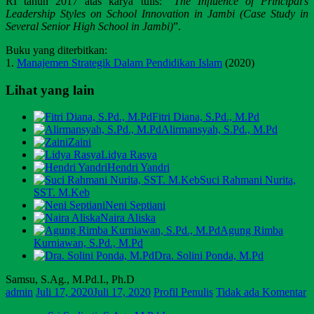
RI tahun 2017 atas karya tulis: “
The Influence of Principal’s
Leadership Styles on School Innovation in Jambi (Case Study in
Several Senior High School in Jambi)
”.
Buku yang diterbitkan:
1.
Manajemen Strategik Dalam Pendidikan Islam
(2020)
Lihat yang lain
Fitri Diana, S.Pd., M.Pd
Alirmansyah, S.Pd., M.Pd
Zaini
Lidya Rasya
Hendri Yandri
Suci Rahmani Nurita,
SST. M.Keb
Neni Septiani
Naira Aliska
Agung Rimba
Kurniawan, S.Pd., M.Pd
Dra. Solini Ponda, M.Pd
Samsu, S.Ag., M.Pd.I., Ph.D
admin
Juli 17, 2020
Juli 17, 2020
Profil Penulis
Tidak ada Komentar