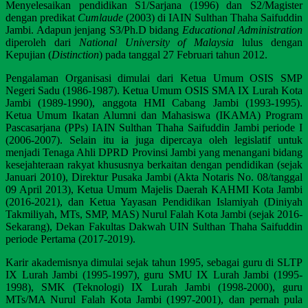
Menyelesaikan pendidikan S1/Sarjana (1996) dan S2/Magister
dengan predikat
Cumlaude
(2003) di IAIN Sulthan Thaha Saifuddin
Jambi. Adapun jenjang S3/Ph.D bidang
Educational Administration
diperoleh dari
National University of Malaysia
lulus dengan
Kepujian (
Distinction
) pada tanggal 27 Februari tahun 2012.
Pengalaman Organisasi dimulai dari Ketua Umum OSIS SMP
Negeri Sadu (1986-1987). Ketua Umum OSIS SMA IX Lurah Kota
Jambi (1989-1990), anggota HMI Cabang Jambi (1993-1995).
Ketua Umum Ikatan Alumni dan Mahasiswa (IKAMA) Program
Pascasarjana (PPs) IAIN Sulthan Thaha Saifuddin Jambi periode I
(2006-2007). Selain itu ia juga dipercaya oleh legislatif untuk
menjadi Tenaga Ahli DPRD Provinsi Jambi yang menangani bidang
kesejahteraan rakyat khususnya berkaitan dengan pendidikan (sejak
Januari 2010), Direktur Pusaka Jambi (Akta Notaris No. 08/tanggal
09 April 2013), Ketua Umum Majelis Daerah KAHMI Kota Jambi
(2016-2021), dan Ketua Yayasan Pendidikan Islamiyah (Diniyah
Takmiliyah, MTs, SMP, MAS) Nurul Falah Kota Jambi (sejak 2016-
Sekarang), Dekan Fakultas Dakwah UIN Sulthan Thaha Saifuddin
periode Pertama (2017-2019).
Karir akademisnya dimulai sejak tahun 1995, sebagai guru di SLTP
IX Lurah Jambi (1995-1997), guru SMU IX Lurah Jambi (1995-
1998), SMK (Teknologi) IX Lurah Jambi (1998-2000), guru
MTs/MA Nurul Falah Kota Jambi (1997-2001), dan pernah pula