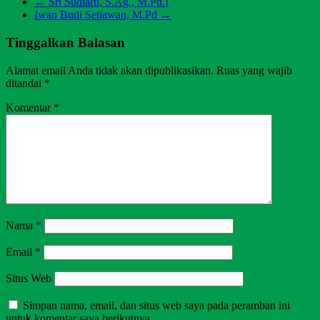
←
Sri Sudiarti, S.Ag., M.Pd.I
Iwan Budi Setiawan, M.Pd
→
Tinggalkan Balasan
Alamat email Anda tidak akan dipublikasikan.
Ruas yang wajib
ditandai
*
Komentar
*
Nama
*
Email
*
Situs Web
Simpan nama, email, dan situs web saya pada peramban ini
untuk komentar saya berikutnya.