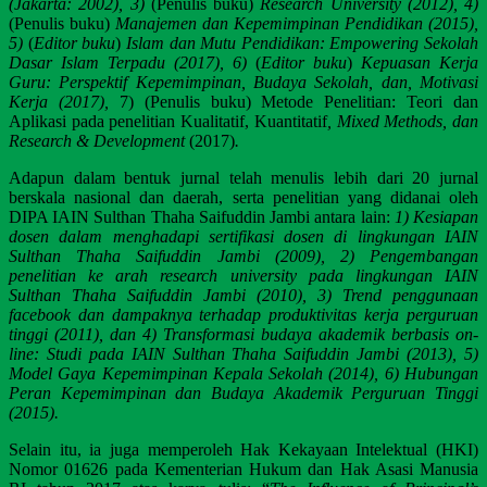
(Jakarta: 2002), 3)
(Penulis buku)
Research University (2012)
, 4)
(Penulis buku)
Manajemen dan Kepemimpinan Pendidikan
(2015),
5)
(
Editor buku
)
Islam dan Mutu Pendidikan: Empowering Sekolah
Dasar Islam Terpadu (2017), 6)
(
Editor buku
)
Kepuasan Kerja
Guru: Perspektif Kepemimpinan, Budaya Sekolah, dan, Motivasi
Kerja (2017),
7) (Penulis buku) Metode Penelitian: Teori dan
Aplikasi pada penelitian Kualitatif, Kuantitatif
, Mixed Methods, dan
Research & Development
(2017)
.
Adapun dalam bentuk jurnal telah menulis lebih dari 20 jurnal
berskala nasional dan daerah, serta penelitian yang didanai oleh
DIPA IAIN Sulthan Thaha Saifuddin Jambi antara lain:
1) Kesiapan
dosen dalam menghadapi sertifikasi dosen di lingkungan IAIN
Sulthan Thaha Saifuddin Jambi (2009), 2) Pengembangan
penelitian ke arah research university pada lingkungan IAIN
Sulthan Thaha Saifuddin Jambi (2010), 3) Trend penggunaan
facebook dan dampaknya terhadap produktivitas kerja perguruan
tinggi (2011)
, dan 4) Transformasi budaya akademik berbasis on-
line: Studi pada IAIN Sulthan Thaha Saifuddin Jambi (2013), 5)
Model Gaya Kepemimpinan Kepala Sekolah (2014), 6) Hubungan
Peran Kepemimpinan dan Budaya Akademik Perguruan Tinggi
(2015)
.
Selain itu, ia juga memperoleh Hak Kekayaan Intelektual (HKI)
Nomor 01626 pada Kementerian Hukum dan Hak Asasi Manusia