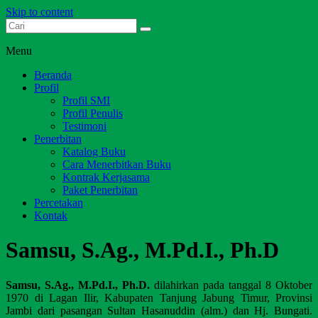
Skip to content
Dari Jambi untuk Indonesia
Salim Media Indonesia
Menu
Beranda
Profil
Profil SMI
Profil Penulis
Testimoni
Penerbitan
Katalog Buku
Cara Menerbitkan Buku
Kontrak Kerjasama
Paket Penerbitan
Percetakan
Kontak
Samsu, S.Ag., M.Pd.I., Ph.D
Samsu
, S.Ag., M.Pd.I., Ph.D.
dilahirkan pada tanggal 8 Oktober
1970 di Lagan Ilir, Kabupaten Tanjung Jabung Timur, Provinsi
Jambi dari pasangan Sultan Hasanuddin (alm.) dan Hj. Bungati.