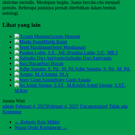
aktivitas menulis. Meskipun begitu, Juana bercita-cita menjadi
penulis. Beberapa puisinya pernah diterbitkan dalam bentuk
antologi.
Lihat yang lain
Azzam Munajat
Majda Rumi
Septi Maulinasari
Paulina Lubis, S.E., ME.I
Safrudin Dwi Apriyanto
Suci Bucan
Adhe Saputra, S. Pd., M. Pd.
Armizi, M.A
Sony Gusti Anasta
Sri Astuti Siregar, S.ST.,
M.Kes
Jurana Wati
admin
Februari 4, 2025
Februari 4, 2025
Uncategorized
Tidak ada
Komentar
←
Roberto Raja Militer
Nuzul Qodri Kurniawan
→