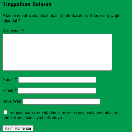
Tinggalkan Balasan
Alamat email Anda tidak akan dipublikasikan.
Ruas yang wajib
ditandai
*
Komentar
*
Nama
*
Email
*
Situs Web
Simpan nama, email, dan situs web saya pada peramban ini
untuk komentar saya berikutnya.