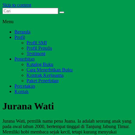
Skip to content
Dari Jambi untuk Indonesia
Salim Media Indonesia
Menu
Beranda
Profil
Profil SMI
Profil Penulis
Testimoni
Penerbitan
Katalog Buku
Cara Menerbitkan Buku
Kontrak Kerjasama
Paket Penerbitan
Percetakan
Kontak
Jurana Wati
Jurana Wati, pemilik nama pena Juana. Ia adalah seorang anak yang
pada awal tahun 2000, bertempat tinggal di Tanjung Jabung Timur.
Memiliki hobi membaca sejak kecil, tetapi kurang menyukai