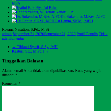
MPA
Syaiful Bakri
Hendri Yandri, SP
Dr. Sukendro, M.Kes. AIFO
Usi Lanita, SKM., MPH
Rosana Nasution, S.Pd., M.Si
admin
September 21, 2020
September 21, 2020
Profil Penulis
Tidak
ada Komentar
←
Tiblawi Syarif, S.Sy., MH
Kasturi, SE., M.Pd.I
→
Tinggalkan Balasan
Alamat email Anda tidak akan dipublikasikan.
Ruas yang wajib
ditandai
*
Komentar
*