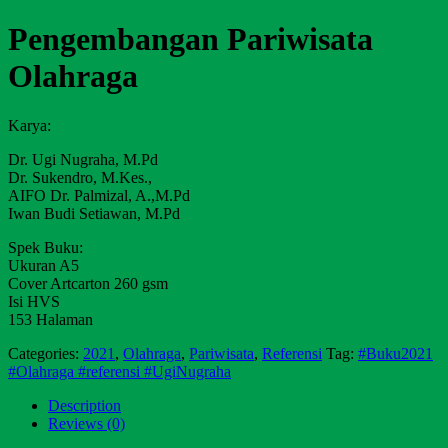
Pengembangan Pariwisata
Olahraga
Karya:
Dr. Ugi Nugraha, M.Pd
Dr. Sukendro, M.Kes.,
AIFO Dr. Palmizal, A.,M.Pd
Iwan Budi Setiawan, M.Pd
Spek Buku:
Ukuran A5
Cover Artcarton 260 gsm
Isi HVS
153 Halaman
Categories:
2021
,
Olahraga
,
Pariwisata
,
Referensi
Tag:
#Buku2021
#Olahraga #referensi #UgiNugraha
Description
Reviews (0)