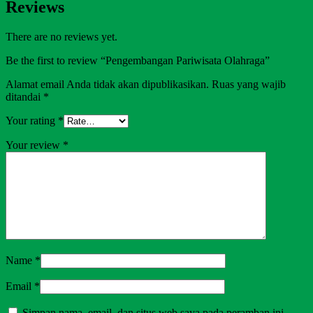
Reviews
There are no reviews yet.
Be the first to review “Pengembangan Pariwisata Olahraga”
Alamat email Anda tidak akan dipublikasikan.
Ruas yang wajib
ditandai
*
Your rating
*
Your review
*
Name
*
Email
*
Simpan nama, email, dan situs web saya pada peramban ini