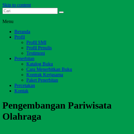
Skip to content
Dari Jambi untuk Indonesia
Salim Media Indonesia
Menu
Beranda
Profil
Profil SMI
Profil Penulis
Testimoni
Penerbitan
Katalog Buku
Cara Menerbitkan Buku
Kontrak Kerjasama
Paket Penerbitan
Percetakan
Kontak
Pengembangan Pariwisata
Olahraga